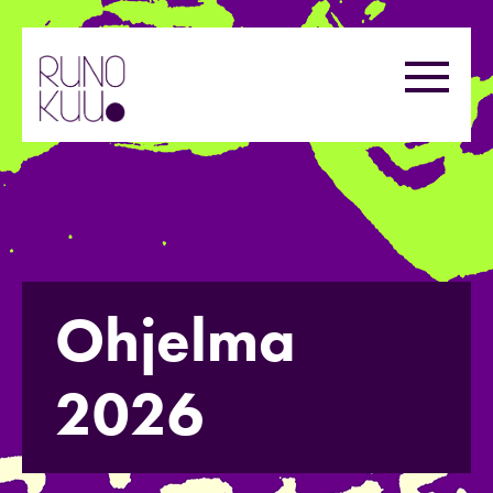
Hyppää
sisältöön
Valikk
Ohjelma
2026