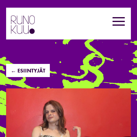
Hyppää
sisältöön
Valikk
← ESIINTYJÄT