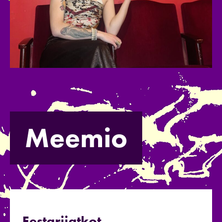
Meemio
Festarijatkot