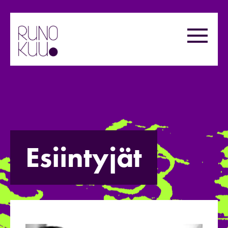
Hyppää
sisältöön
Valikk
Esiintyjät