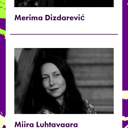
Merima Dizdarević
Miira Luhtavaara