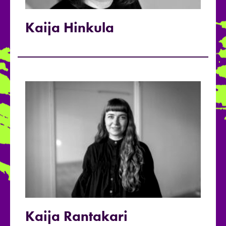
Kaija Hinkula
Kaija Rantakari