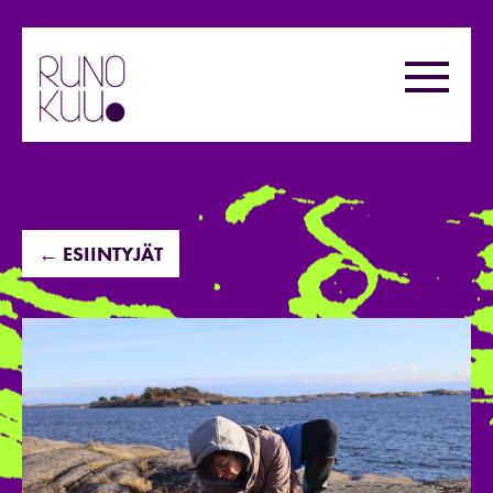
Hyppää
sisältöön
Valikk
← ESIINTYJÄT