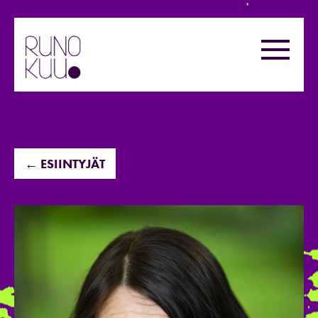
Hyppää
sisältöön
Valikk
← ESIINTYJÄT