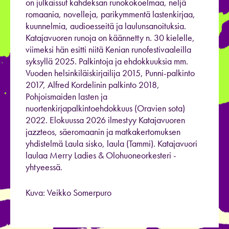
on julkaissut kahdeksan runokokoelmaa, neljä
romaania, novelleja, parikymmentä lastenkirjaa,
kuunnelmia, audioesseitä ja laulunsanoituksia.
Katajavuoren runoja on käännetty n. 30 kielelle,
viimeksi hän esitti niitä Kenian runofestivaaleilla
syksyllä 2025. Palkintoja ja ehdokkuuksia mm.
Vuoden helsinkiläiskirjailija 2015, Punni-palkinto
2017, Alfred Kordelinin palkinto 2018,
Pohjoismaiden lasten ja
nuortenkirjapalkintoehdokkuus (Oravien sota)
2022. Elokuussa 2026 ilmestyy Katajavuoren
jazzteos, säeromaanin ja matkakertomuksen
yhdistelmä Laula sisko, laula (Tammi). Katajavuori
laulaa Merry Ladies & Olohuoneorkesteri -
yhtyeessä.
Kuva: Veikko Somerpuro