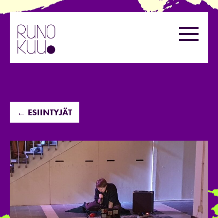
Hyppää
sisältöön
Valikk
← ESIINTYJÄT