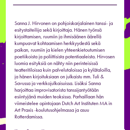
Sanna J. Hirvonen on pohjoiskarjalainen tanssi- ja
esitystaiteilija sekä kirjoittaja. Hänen työnsä
kirjoittamisen, ruumiin ja ihmisäänen äärellä
kumpuavat kohtaamisen herkkyydestä sekä
paikan, ruumiin ja kielen yhteenkietoutumisen
poetiikoista ja poliittisista potentiaaleista. Hirvosen
luomia esityksiä on nähty niin perinteisissä
teatteritiloissa kuin palvelutaloissa ja kylätaloilla,
ja hänen kirjoituksiaan on julkaistu mm. Tuli &
Savussa ja verkkojulkaisuissa. Lisäksi Sanna
harjoittaa improvisatorista tanssijantyötään
esiintyjänä muiden teoksissa. Parhaillaan hän
viimeistelee opintojaan Dutch Art Instituten MA in
Art Praxis -koulutusohjelmassa ja asuu
Rotterdamissa.