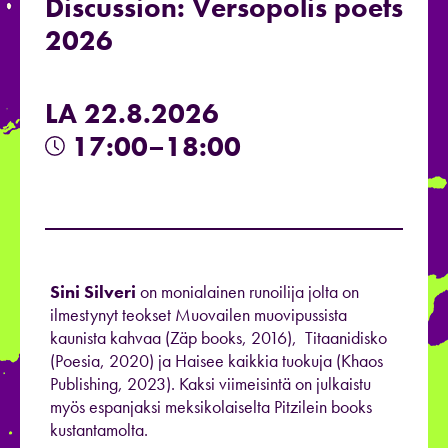
Discussion: Versopolis poets
2026
LA 22.8.2026
17:00–18:00
Si
ni
Si
lveri
on monialainen runoilija jolta on
ilmestynyt teokset Muovailen muovipussista
kaunista kahvaa (Zäp books, 2016), Titaanidisko
(Poesia, 2020) ja Haisee kaikkia tuokuja (Khaos
Publishing, 2023). Kaksi viimeisintä on julkaistu
myös espanjaksi meksikolaiselta Pitzilein books
kustantamolta.