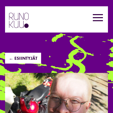
Hyppää
sisältöön
Valikk
← ESIINTYJÄT