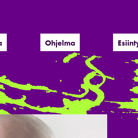
a
Ohjelma
Esiint