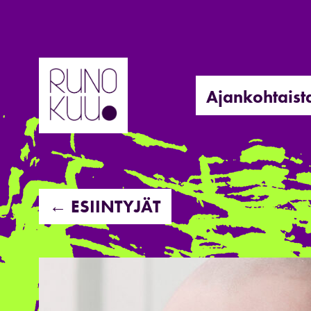
Hyppää
sisältöön
Ajankohtaist
← ESIINTYJÄT