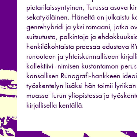
pietarilaissyntyinen, Turussa asuva kirj
sekatyöläinen. Häneltä on julkaistu k
genrehybridi ja yksi romaani, jotka ov
suitsutusta, palkintoja ja ehdokkuuksi
henkilökohtaista proosaa edustava 
runouteen ja yhteiskunnalliseen kirjal
kollektiivi -nimisen kustantamon perus
kansallisen Runografi-hankkeen ideoij
työskentelyn lisäksi hän toimii lyriika
muassa Turun yliopistossa ja työskente
kirjallisella kentällä.