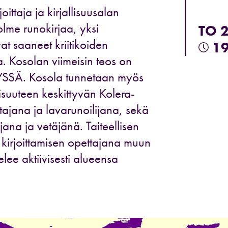
oittaja ja kirjallisuusalan
olme runokirjaa, yksi
TO 
at saaneet kriitikoiden
19
a. Kosolan viimeisin teos on
RYSSÄ. Kosola tunnetaan myös
lisuuteen keskittyvän Kolera-
tajana ja lavarunoilijana, sekä
ana ja vetäjänä. Taiteellisen
n kirjoittamisen opettajana muun
lee aktiivisesti alueensa