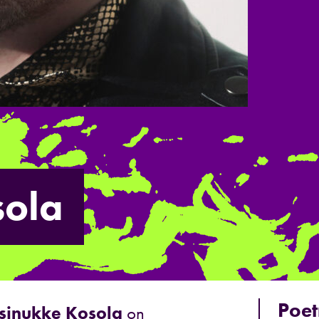
sola
Poet
sinukke Kosola
on