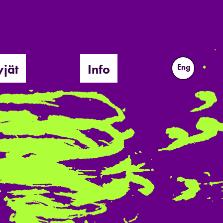
yjät
Info
Eng