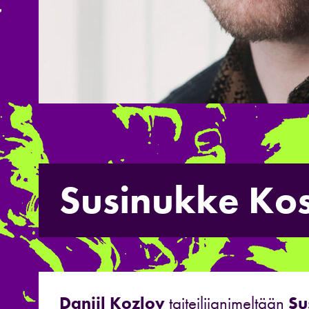
Susinukke Ko
Daniil Kozlov
taiteilijanimeltään
Su