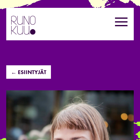
Hyppää
sisältöön
Valikk
← ESIINTYJÄT