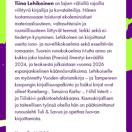
Tiina Lehikoinen
on lajien välisillä rajoilla
viihtyvä kirjailija ja kuvataiteilija. Hänen
tuotannossaan toistuvat ekofeministiset
materiaalisuuteen, valtasuhteisiin ja
ruumiillisuuteen liittyvät teemat, leikki sekä ei-
tiedetyn kysyminen. Lehikoinen on kirjoittanut
useita runo- ja novellikokoelmia sekä esseihtivän
romaanin. Tuorein runokokoelma Mutta armo on
kukka joka laulaa (Poesia) ilmestyi keväällä
2024, ja teoksesta julkaistaan vuonna 2026
espanjankielinen käännösvalikoima. Lehikoiselle
on myönnetty Vuoden aforismikirja – ja Tampereen
kaupungin kirjallisuuspalkinto ja lisäksi kirjat ovat
olleet Runeberg-, Tanssiva Karhu -, Nihil Interit –
ja Tiiliskivi-palkintoehdokkaana. Kaunokirjallisen
ja taiteellisen työnsä ohella hän on päätoimittanut
runouslehti Tuli & Savua ja opettaa luovaa
kirjoittamista.