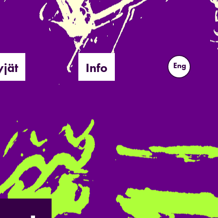
yjät
Info
Eng