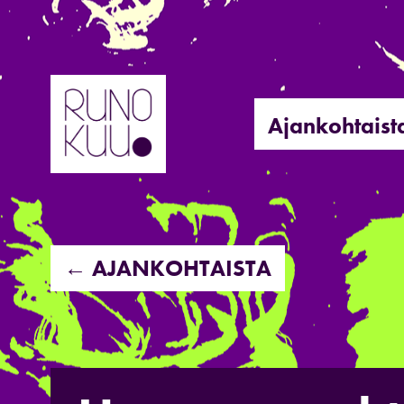
Hyppää
sisältöön
Ajankohtaist
← AJANKOHTAISTA