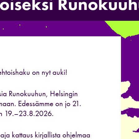
oiseksi Runokuuh
ehtoishaku on nyt auki!
isia Runokuuhun, Helsingin
tumaan. Edessämme on jo 21.
tään 19.–23.8.2026.
ja kattaus kirjallista ohjelmaa