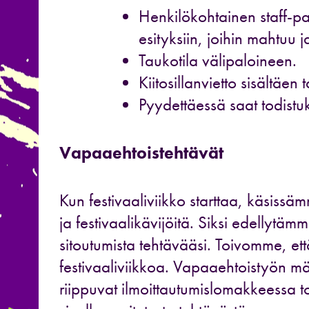
Henkilökohtainen staff-pas
esityksiin, joihin mahtuu ja
Taukotila välipaloineen.
Kiitosillanvietto sisältäen
Pyydettäessä saat todistu
Vapaaehtoistehtävät
Kun festivaaliviikko starttaa, käsiss
ja festivaalikävijöitä. Siksi edellytämm
sitoutumista tehtävääsi. Toivomme, et
festivaaliviikkoa. Vapaaehtoistyön mä
riippuvat ilmoittautumislomakkeessa t