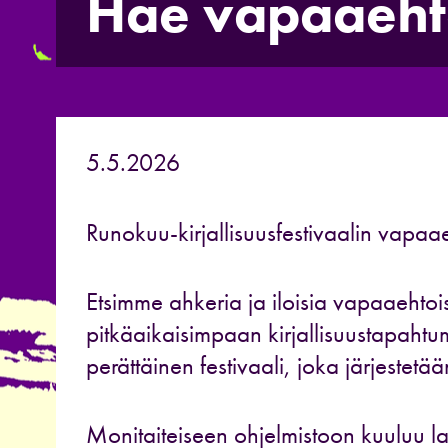
Hae vapaaeht
5.5.2026
Runokuu-kirjallisuusfestivaalin vapaa
Etsimme ahkeria ja iloisia vapaaehto
pitkäaikaisimpaan kirjallisuustapah
perättäinen festivaali, joka järjeste
Monitaiteiseen ohjelmistoon kuuluu laa