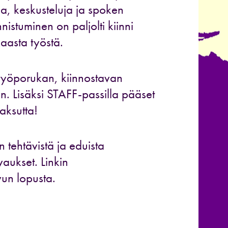
ia, keskusteluja ja spoken
istuminen on paljolti kiinni
aasta työstä.
työporukan, kiinnostavan
n. Lisäksi STAFF-passilla pääset
aksutta!
 tehtävistä ja eduista
aukset. Linkin
vun lopusta.