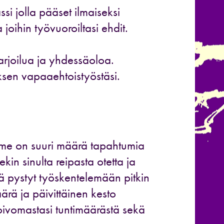
si jolla pääset ilmaiseksi
 joihin työvuoroiltasi ehdit.
 tarjoilua ja yhdessäoloa.
ksen vapaaehtoistyöstäsi.
ämme on suuri määrä tapahtumia
ekin sinulta reipasta otetta ja
tä pystyt työskentelemään pitkin
ärä ja päivittäinen kesto
oivomastasi tuntimäärästä sekä