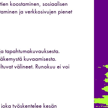
ien koostaminen, sosiaalisen
taminen ja verkkosivujen pienet
- ja tapahtumakuvauksesta.
näkemystä kuvaamisesta.
ltuvat välineet. Runokuu ei voi
 joka työskentelee kesän