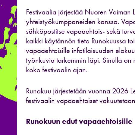
Festivaalia järjestää Nuoren Voiman Li
yhteistyökumppaneiden kanssa. Vapaa
sähköpostitse vapaaehtois- sekä turva
kaikki käytännön tieto Runokuussa to
vapaaehtoisille infotilaisuuden elok
työnkuvia tarkemmin läpi. Sinulla on 
koko festivaalin ajan.
Runokuu järjestetään vuonna 2026 Lei
festivaalin vapaaehtoiset vakuutetaa
Runokuun edut vapaaehtoisille