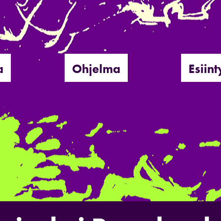
a
Ohjelma
Esiint