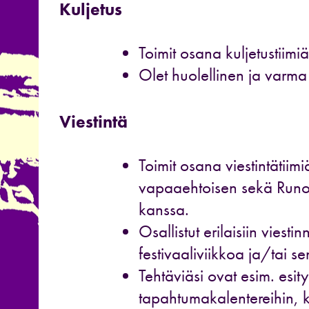
Kuljetus
Toimit osana kuljetustiimiä
Olet huolellinen ja varma 
Viestintä
Toimit osana viestintäti
vapaaehtoisen sekä Runo
kanssa.
Osallistut erilaisiin viest
festivaaliviikkoa ja/tai s
Tehtäviäsi ovat esim. esit
tapahtumakalentereihin, 