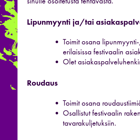
sinulle osoitetusta tehtävästä.
Lipunmyynti ja/tai asiakaspalv
Toimit osana lipunmyynti-,
erilaisissa festivaalin asi
Olet asiakaspalveluhenkin
Roudaus
Toimit osana roudaustiimi
Osallistut festivaalin rak
tavarakuljetuksiin.