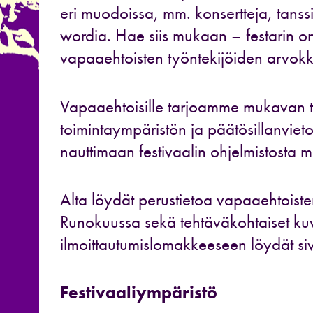
eri muodoissa, mm. konsertteja, tanss
wordia. Hae siis mukaan – festarin onn
vapaaehtoisten työntekijöiden arvokk
Vapaaehtoisille tarjoamme mukavan 
toimintaympäristön ja päätösillanvieto
nauttimaan festivaalin ohjelmistosta m
Alta löydät perustietoa vapaaehtoisten
Runokuussa sekä tehtäväkohtaiset kuv
ilmoittautumislomakkeeseen löydät si
Festivaaliympäristö