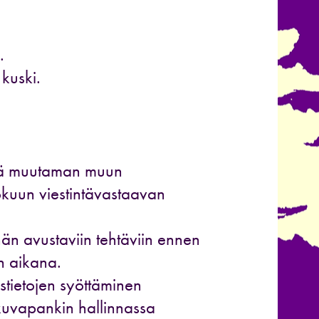
.
kuski.
imiä muutaman muun
kuun viestintävastaavan
innän avustaviin tehtäviin ennen
en aikana.
ystietojen syöttäminen
kuvapankin hallinnassa