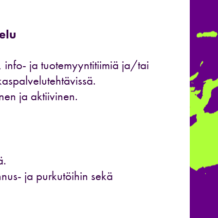
elu
 info- ja tuotemyyntitiimiä ja/tai
akaspalvelutehtävissä.
en ja aktiivinen.
ä.
ennus- ja purkutöihin sekä