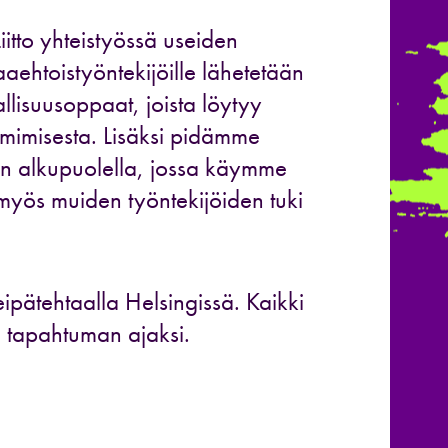
itto yhteistyössä useiden
ehtoistyöntekijöille lähetetään
llisuusoppaat, joista löytyy
imimisesta. Lisäksi pidämme
uun alkupuolella, jossa käymme
myös muiden työntekijöiden tuki
pätehtaalla Helsingissä. Kaikki
n tapahtuman ajaksi.