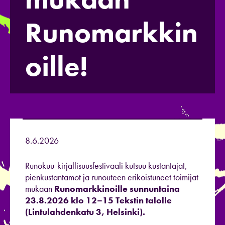
Runomarkkin
oille!
8.6.2026
Runokuu-kirjallisuusfestivaali kutsuu kustantajat,
pienkustantamot ja runouteen erikoistuneet toimijat
mukaan
Runomarkkinoille sunnuntaina
23.8.2026 klo 12–15 Tekstin talolle
(Lintulahdenkatu 3, Helsinki).