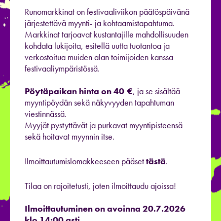
Runomarkkinat on festivaaliviikon päätöspäivänä
järjestettävä myynti- ja kohtaamistapahtuma.
Markkinat tarjoavat kustantajille mahdollisuuden
kohdata lukijoita, esitellä uutta tuotantoa ja
verkostoitua muiden alan toimijoiden kanssa
festivaaliympäristössä.
Pöytäpaikan hinta on 40 €
, ja se sisältää
myyntipöydän sekä näkyvyyden tapahtuman
viestinnässä.
Myyjät pystyttävät ja purkavat myyntipisteensä
sekä hoitavat myynnin itse.
Ilmoittautumislomakkeeseen pääset
tästä
.
Tilaa on rajoitetusti, joten ilmoittaudu ajoissa!
Ilmoittautuminen on avoinna 20.7.2026
klo 14:00 asti.