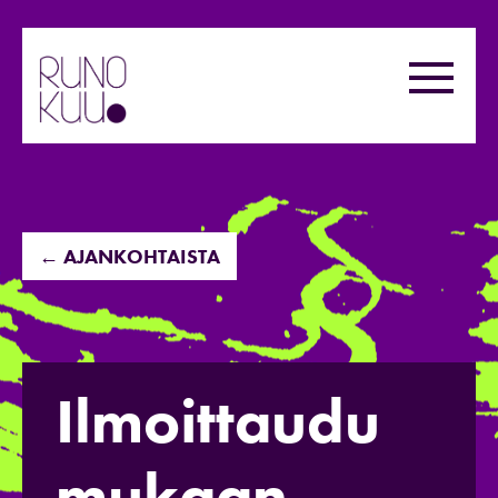
Hyppää
sisältöön
Valikk
← AJANKOHTAISTA
Ilmoittaudu
mukaan