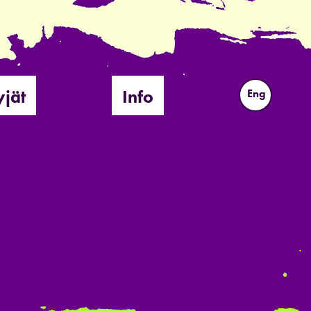
yjät
Info
Eng