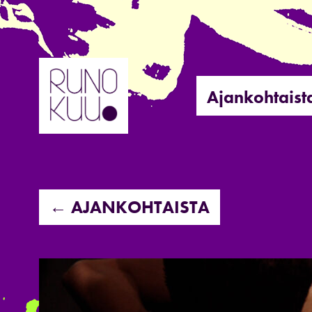
Hyppää
sisältöön
Ajankohtaist
← AJANKOHTAISTA