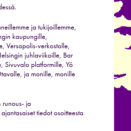
dessä.
aneillemme ja tukijoillemme,
ingin kaupungille,
le, Versopolis-verkostolle,
elsingin juhlaviikoille, Bar
, Sivuvalo platformille, Yö
Otavalle, ja monille, monille
 runous- ja
 ajantasaiset tiedot osoitteesta