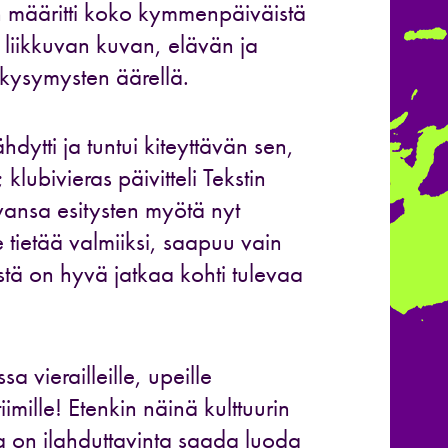
 määritti koko kymmenpäiväistä
 liikkuvan kuvan, elävän ja
 kysymysten äärellä.
dytti ja tuntui kiteyttävän sen,
lubivieras päivitteli Tekstin
evansa esitysten myötä nyt
 tietää valmiiksi, saapuu vain
Tästä on hyvä jatkaa kohti tulevaa
 vierailleille, upeille
tiimille! Etenkin näinä kulttuurin
a on ilahduttavinta saada luoda