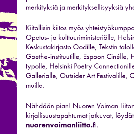
merkityksiä ja merkityksellisyyksiä yh
Kiitollisin kiitos myös yhteistyökumpp
Opetus- ja kulttuuriministeriölle, Hels
Keskustakirjasto Oodille, Tekstin talol
Goethe-instituutille, Espoon Cinélle, H
typolle, Helsinki Poetry Connectionille
Gallerialle, Outsider Art Festivalille, 
muille.
Nähdään pian! Nuoren Voiman Liiton
kirjallisuustapahtumat jatkuvat, löydät
nuorenvoimanliitto.f
i.