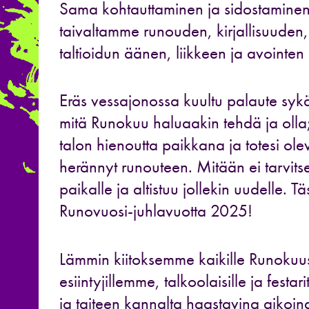
Sama kohtauttaminen ja sidostaminen
taivaltamme runouden, kirjallisuuden,
taltioidun äänen, liikkeen ja avointen
Eräs vessajonossa kuultu palaute sykäh
mitä Runokuu haluaakin tehdä ja olla; k
talon hienoutta paikkana ja totesi ol
herännyt runouteen. Mitään ei tarvitse
paikalle ja altistuu jollekin uudelle. 
Runovuosi-juhlavuotta 2025!
Lämmin kiitoksemme kaikille Runokuussa
esiintyjillemme, talkoolaisille ja festari
ja taiteen kannalta haastavina aikoin