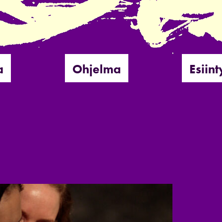
a
Ohjelma
Esiint