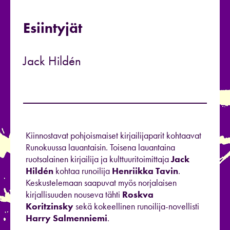
Esiintyjät
Jack Hildén
Kiinnostavat pohjoismaiset kirjailijaparit kohtaavat
Runokuussa lauantaisin. Toisena lauantaina
ruotsalainen kirjailija ja kulttuuritoimittaja
Jack
Hildén
kohtaa runoilija
Henriikka Tavin
.
Keskustelemaan saapuvat myös norjalaisen
kirjallisuuden nouseva tähti
Roskva
Koritzinsky
sekä kokeellinen runoilija-novellisti
Harry Salmenniemi
.