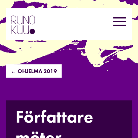
Hyppää
sisältöön
Valikk
← OHJELMA 2019
Författare
möter