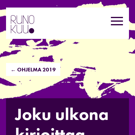
Hyppää
sisältöön
Valikk
← OHJELMA 2019
Joku ulkona
kirjoittaa