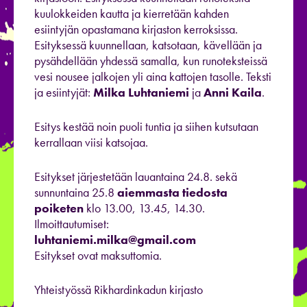
kuulokkeiden kautta ja kierretään kahden
esiintyjän opastamana kirjaston kerroksissa.
Esityksessä kuunnellaan, katsotaan, kävellään ja
pysähdellään yhdessä samalla, kun runoteksteissä
vesi nousee jalkojen yli aina kattojen tasolle. Teksti
ja esiintyjät:
Milka Luhtaniemi
ja
Anni Kaila
.
Esitys kestää noin puoli tuntia ja siihen kutsutaan
kerrallaan viisi katsojaa.
Esitykset järjestetään lauantaina 24.8. sekä
sunnuntaina 25.8
aiemmasta tiedosta
poiketen
klo 13.00, 13.45, 14.30.
Ilmoittautumiset:
luhtaniemi.milka@gmail.com
Esitykset ovat maksuttomia.
Yhteistyössä Rikhardinkadun kirjasto