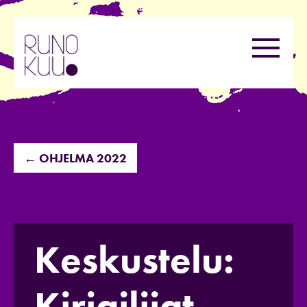
Hyppää
sisältöön
Valikk
← OHJELMA 2022
Keskustelu:
Kirjailijat