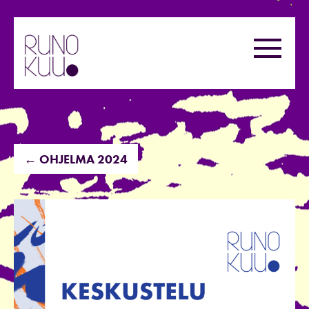
Hyppää
sisältöön
Valikk
← OHJELMA 2024