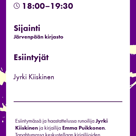
18:00–19:30
Sijainti
Järvenpään kirjasto
Esiintyjät
Jyrki Kiiskinen
Esiintymässä ja haastattelussa runoilija
Jyrki
Kiiskinen
ja kirjailija
Emma Puikkonen
.
Tapahtumassa keskustellaan kirjailijoiden