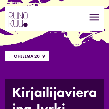
Hyppää
sisältöön
Valikk
← OHJELMA 2019
Kirjailijaviera
ina Jyrki