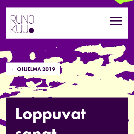
Hyppää
sisältöön
Valikk
← OHJELMA 2019
Loppuvat
sanat,