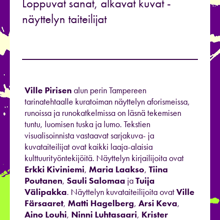
Loppuvat sanat, alkavat kuvat -
näyttelyn taiteilijat
Ville Pirisen
alun perin Tampereen
tarinatehtaalle kuratoiman näyttelyn aforismeissa,
runoissa ja runokatkelmissa on läsnä tekemisen
tuntu, luomisen tuska ja lumo. Tekstien
visualisoinnista vastaavat sarjakuva- ja
kuvataiteilijat ovat kaikki laaja-alaisia
kulttuurityöntekijöitä. Näyttelyn kirjailijoita ovat
Erkki Kiviniemi
,
Maria Laakso
,
Tiina
Poutanen
,
Sauli Salomaa
ja
Tuija
Välipakka
. Näyttelyn kuvataiteilijoita ovat
Ville
Färsaaret
,
Matti Hagelberg
,
Arsi Keva
,
Aino Louhi
,
Ninni Luhtasaari
,
Krister