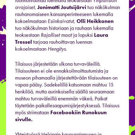
luonnonrauhaa luennalla teoksestaan
Ympäristön
avajaiset
,
Jonimatti Joutsijärvi
tuo näkökulman
rauhanomaiseen kansanperinteeseen lukemalla
kokoelmastaan
Esiinkaivatut
,
Olli Heikkonen
tuo näkökulman historiaan ja rauhaan lukemalla
teoksestaan
Rajalliset maat
ja lopuksi
Laura
Tressel
tarjoaa rauhoittavan luennan
kokoelmastaan
Hengitys
.
Tilaisuus järjestetään ulkona turvaväleillä.
Tilaisuuteen ei ole ennakkoilmoittautumista ja
museon pihamaalla järjestettävään tilaisuuteen on
vapaa pääsy. Sadekelillä katsomaan mahtuu 15
henkilöä, mutta aurinkoisella säällä seuraamaan
mahtuu turvaväleillä enemmän väkeä. Paikat
täytetään paikallesaapumisjärjestyksessä. Tilaisuus
myös striimataan
Facebookiin Runokuun
sivulle.
Yhteistyössä Helsingin kaupunginmuseo ja