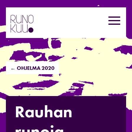
Hyppää
sisältöön
Valikk
← OHJELMA 2020
Rauhan
runoja