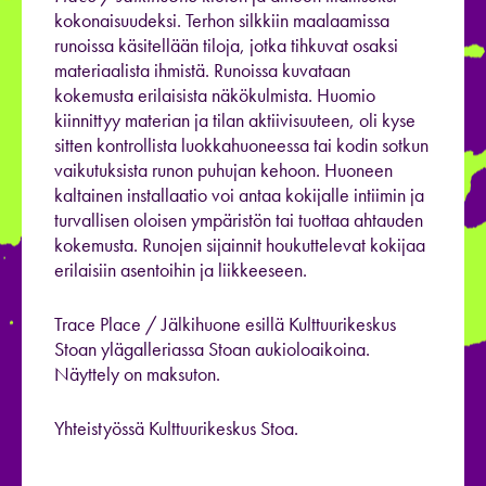
kokonaisuudeksi. Terhon silkkiin maalaamissa
runoissa käsitellään tiloja, jotka tihkuvat osaksi
materiaalista ihmistä. Runoissa kuvataan
kokemusta erilaisista näkökulmista. Huomio
kiinnittyy materian ja tilan aktiivisuuteen, oli kyse
sitten kontrollista luokkahuoneessa tai kodin sotkun
vaikutuksista runon puhujan kehoon. Huoneen
kaltainen installaatio voi antaa kokijalle intiimin ja
turvallisen oloisen ympäristön tai tuottaa ahtauden
kokemusta. Runojen sijainnit houkuttelevat kokijaa
erilaisiin asentoihin ja liikkeeseen.
Trace Place / Jälkihuone esillä Kulttuurikeskus
Stoan ylägalleriassa Stoan aukioloaikoina.
Näyttely on maksuton.
Yhteistyössä Kulttuurikeskus Stoa.