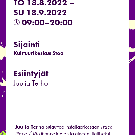
TO 18.8.2022 –
SU 18.9.2022
09:00–20:00
Sijainti
Kulttuurikeskus Stoa
Esiintyjät
Juulia Terho
Juulia Terho
sulauttaa installaatiossaan
Trace
Place / Jälkihuone
kielen ja aineen tilalliseksi