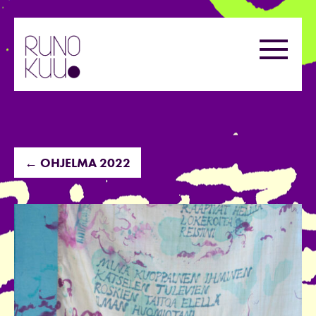
Hyppää
sisältöön
Valikk
← OHJELMA 2022