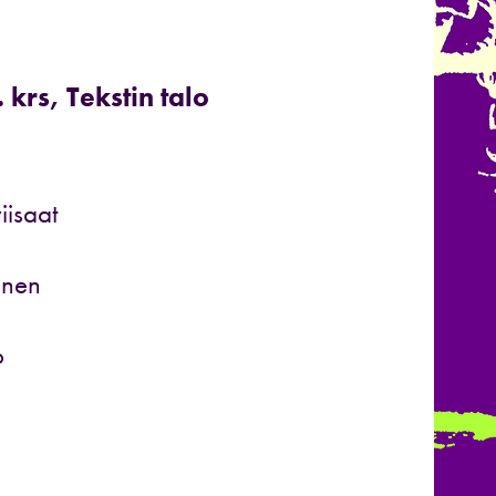
 krs, Tekstin talo
viisaat
inen
o