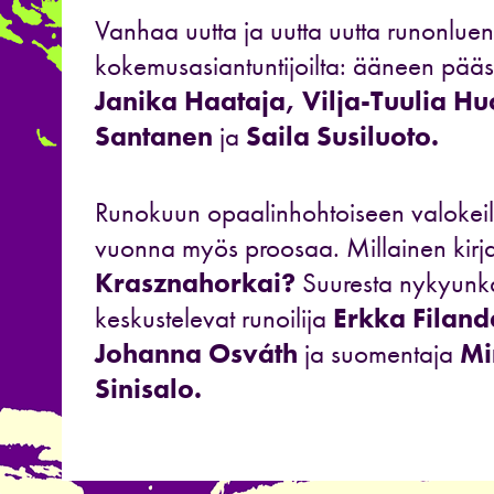
Vanhaa uutta ja uutta uutta runonluen
kokemusasiantuntijoilta: ääneen pääse
Janika Haataja, Vilja-Tuulia Hu
Santanen
ja
Saila Susiluoto.
Runokuun opaalinhohtoiseen valokei
vuonna myös proosaa. Millainen kirjai
Krasznahorkai?
Suuresta nykyunka
keskustelevat runoilija
Erkka Filand
Johanna Osváth
ja suomentaja
Mi
Sinisalo.