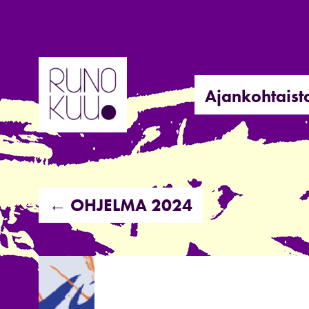
Hyppää
sisältöön
Ajankohtaist
← OHJELMA 2024