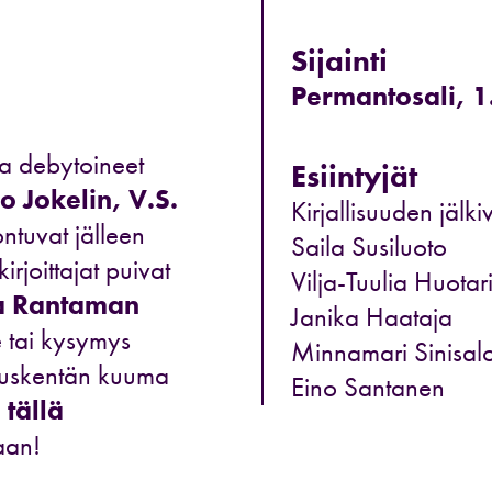
Sijainti
Permantosali, 1.
sa debytoineet
Esiintyjät
so Jokelin, V.S.
Kirjallisuuden jälki
tuvat jälleen
Saila Susiluoto
rjoittajat puivat
Vilja-Tuulia Huotar
a Rantaman
Janika Haataja
e tai kysymys
Minnamari Sinisal
lisuuskentän kuuma
Eino Santanen
e
tällä
aan!