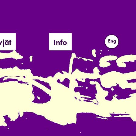
yjät
Info
Eng