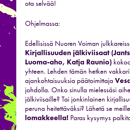
ota selvää!
Ohjelmassa:
Edellisissä Nuoren Voiman julkkareis
Kirjallisuuden jälkiviisaat (Jant
Luoma-aho, Katja Raunio)
kokoon
yhteen. Lehden tämän hetken vakkariki
ajankohtaisuuksia päätoimittaja
Ves
johdolla. Onko sinulla mielessäsi aih
jälkiviisaille? Tai jonkinlainen kirjal
peruna heitettäväksi? Lähetä se meill
lomakkeella!
Paras kysymys palkit