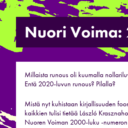
Nuori Voima:
Millaista runous oli kuumalla nollaril
Entä 2020-luvun runous? Pilalla?
Mistä nyt kuhistaan kirjallisuuden foo
kaikkien tulisi tietää László Krasznaho
Nuoren Voiman 2000-luku -numeron ju