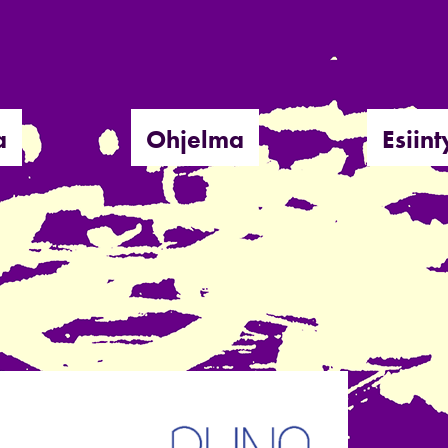
a
Ohjelma
Esiint