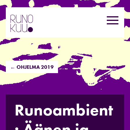
Hyppää
sisältöön
Valikk
← OHJELMA 2019
Runoambient
: Äänen ja