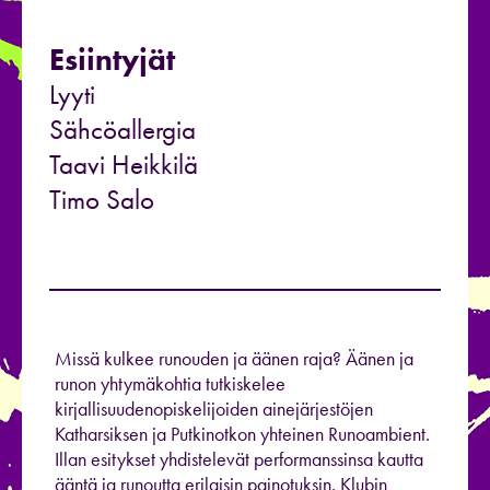
Esiintyjät
Lyyti
Sähcöallergia
Taavi Heikkilä
Timo Salo
Missä kulkee runouden ja äänen raja? Äänen ja
runon yhtymäkohtia tutkiskelee
kirjallisuudenopiskelijoiden ainejärjestöjen
Katharsiksen ja Putkinotkon yhteinen Runoambient.
Illan esitykset yhdistelevät performanssinsa kautta
ääntä ja runoutta erilaisin painotuksin. Klubin