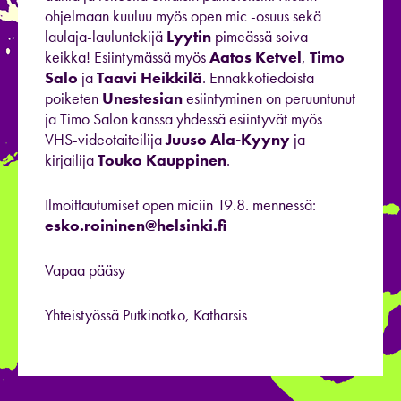
ohjelmaan kuuluu myös open mic -osuus sekä
laulaja-lauluntekijä
Lyytin
pimeässä soiva
keikka! Esiintymässä myös
Aatos Ketvel
,
Timo
Salo
ja
Taavi Heikkilä
. Ennakkotiedoista
poiketen
Unestesian
esiintyminen on peruuntunut
ja Timo Salon kanssa yhdessä esiintyvät myös
VHS-videotaiteilija
Juuso Ala-Kyyny
ja
kirjailija
Touko Kauppinen
.
Ilmoittautumiset open miciin 19.8. mennessä:
esko.roininen@helsinki.fi
Vapaa pääsy
Yhteistyössä Putkinotko, Katharsis