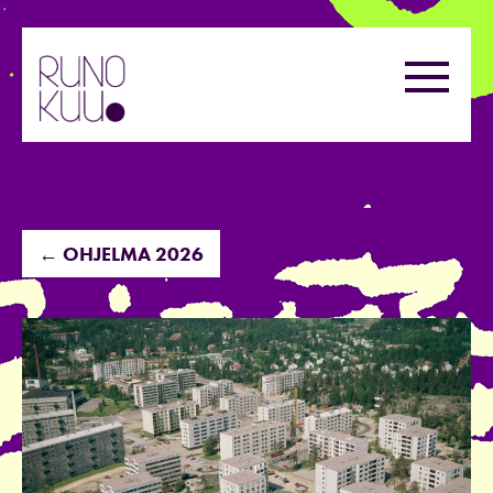
Hyppää
sisältöön
Valikk
← OHJELMA 2026