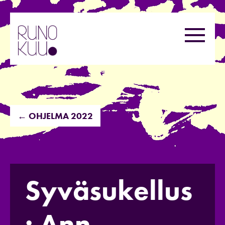
Hyppää
sisältöön
Valikk
← OHJELMA 2022
Syväsukellus
: Ann