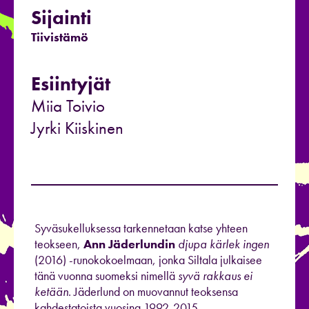
Sijainti
Tiivistämö
Esiintyjät
Miia Toivio
Jyrki Kiiskinen
Syväsukelluksessa tarkennetaan katse yhteen
teokseen,
Ann Jäderlundin
djupa
kärlek ingen
(2016) -runokokoelmaan, jonka Siltala julkaisee
tänä vuonna suomeksi nimellä
syvä rakkaus ei
ketään
. Jäderlund on muovannut teoksensa
kahdestatoista vuosina 1992-2015