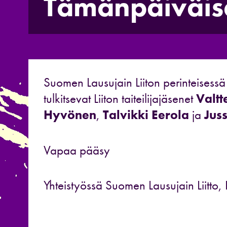
Tämänpäiväise
Suomen Lausujain Liiton perinteisess
tulkitsevat Liiton taiteilijajäsenet
Valtt
Hyvönen
,
Talvikki Eerola
ja
Jus
Vapaa pääsy
Yhteistyössä Suomen Lausujain Liitto,