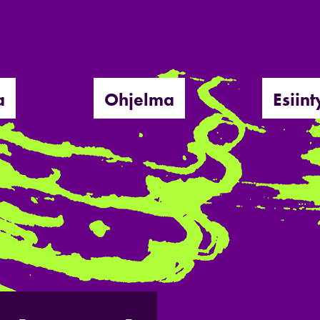
a
Ohjelma
Esiint