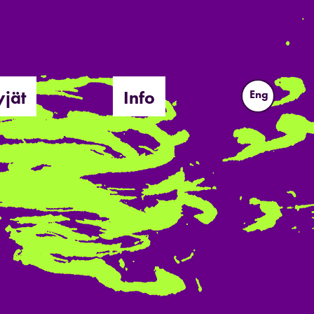
yjät
Info
Eng