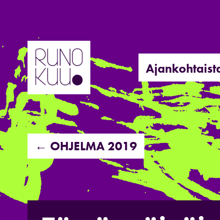
Hyppää
sisältöön
Ajankohtaist
← OHJELMA 2019