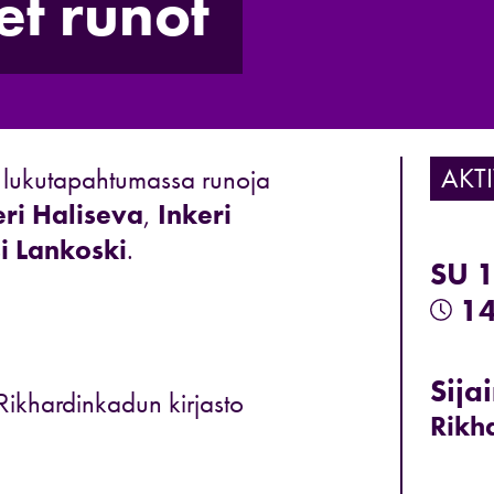
t runot
AKTI
ä lukutapahtumassa runoja
eri
Haliseva
,
Inkeri
si
Lankoski
.
SU 
14
Sijai
 Rikhardinkadun kirjasto
Rikh