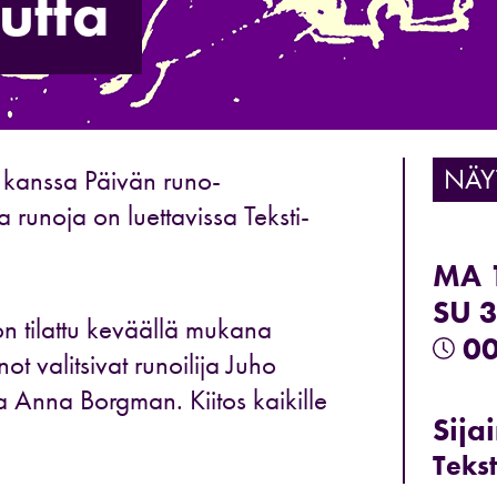
utta
NÄY
n kanssa Päivän runo-
runoja on luettavissa Teksti-
MA 
SU 
n tilattu keväällä mukana
00
not valitsivat runoilija Juho
 Anna Borgman. Kiitos kaikille
Sijai
Tekst