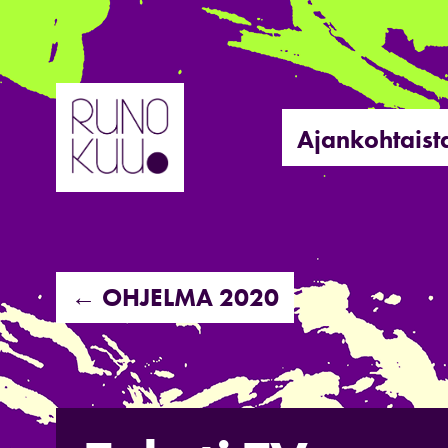
Hyppää
sisältöön
Ajankohtaist
← OHJELMA 2020