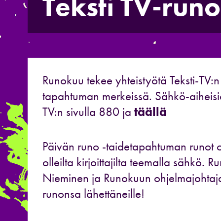
Teksti TV-runo
Runokuu tekee yhteistyötä Teksti-TV:
tapahtuman merkeissä. Sähkö-aiheisia 
TV:n sivulla 880 ja
täällä
Päivän runo -taidetapahtuman runot o
olleilta kirjoittajilta teemalla sähkö. Ru
Nieminen ja Runokuun ohjelmajohtaja
runonsa lähettäneille!