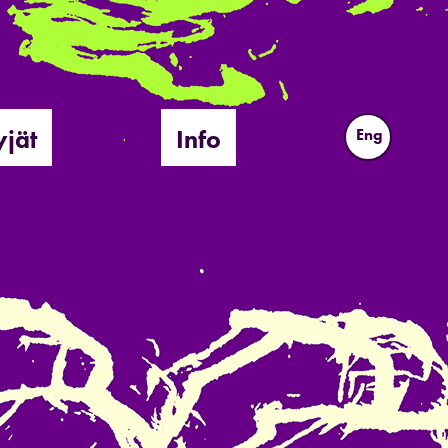
yjät
Info
Eng