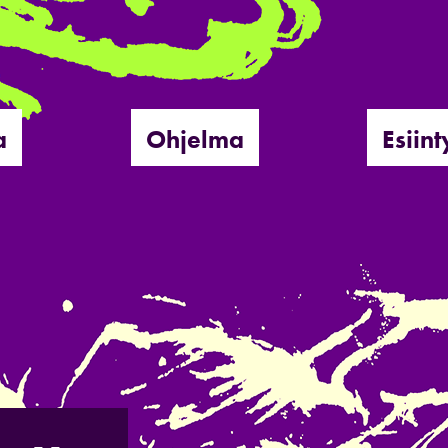
a
Ohjelma
Esiint