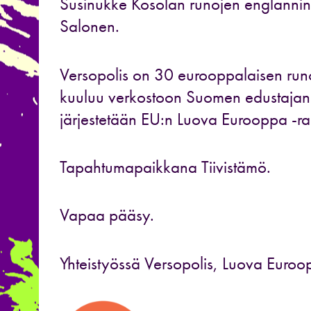
Susinukke Kosolan runojen englannin
Salonen.
Versopolis on 30 eurooppalaisen runo
kuuluu verkostoon Suomen edustajan
järjestetään EU:n Luova Eurooppa -rah
Tapahtumapaikkana Tiivistämö.
Vapaa pääsy.
Yhteistyössä Versopolis, Luova Euro