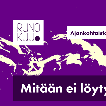
Hyppää
sisältöön
Ajankohtaist
Mitään ei löyt