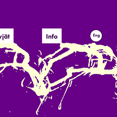
yjät
Info
Eng