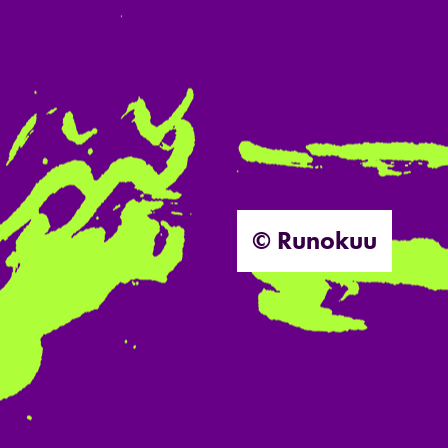
© Runokuu