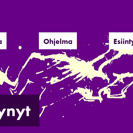
a
Ohjelma
Esiint
ynyt