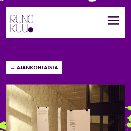
Hyppää
sisältöön
Valikk
← AJANKOHTAISTA