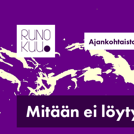
Hyppää
sisältöön
Ajankohtaist
Mitään ei löyt