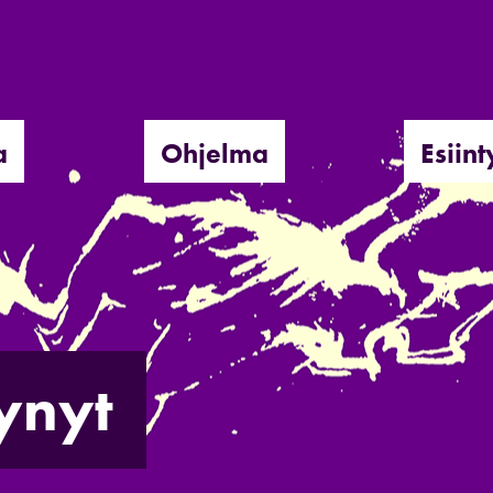
a
Ohjelma
Esiint
ynyt