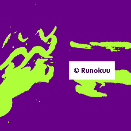
© Runokuu