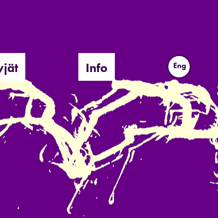
yjät
Info
Eng