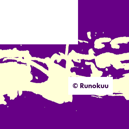
© Runokuu