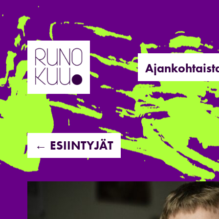
Hyppää
sisältöön
Ajankohtaist
← ESIINTYJÄT