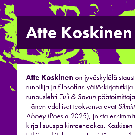
Atte Koskinen
Atte Koskinen
on jyväskyläläistaus
runoilija ja filosofian väitöskirjatutki
runouslehti
Tuli & Savun
päätoimittaj
Hänen edelliset teoksensa ovat
Silmi
Abbey
(Poesia 2025), joista ensimmä
kirjallisuuspalkintoehdokas. Koskisen