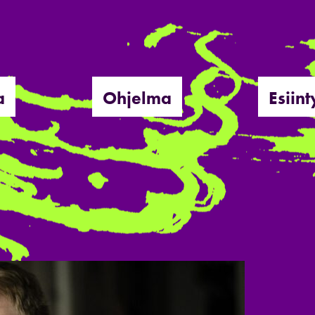
a
Ohjelma
Esiint