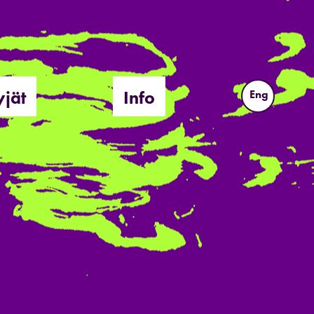
yjät
Info
Eng