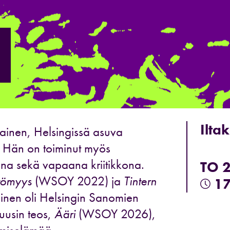
Ilta
tainen, Helsingissä asuva
ja. Hän on toiminut myös
ana sekä vapaana kriitikkona.
TO 
ttömyys
(WSOY 2022) ja
Tintern
17
inen oli Helsingin Sanomien
 uusin teos,
Ääri
(WSOY 2026),