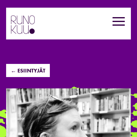
Hyppää
sisältöön
Valikk
← ESIINTYJÄT