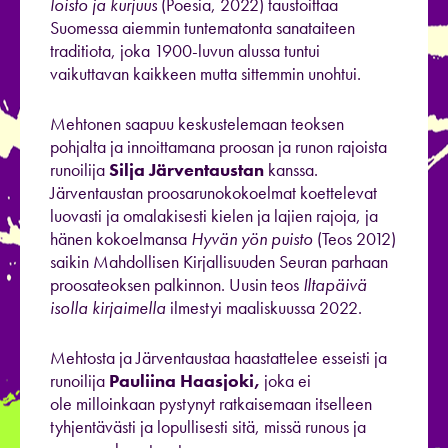
loisto ja kurjuus
(Poesia, 2022) taustoittaa
Suomessa aiemmin tuntematonta sanataiteen
traditiota, joka 1900-luvun alussa tuntui
vaikuttavan kaikkeen mutta sittemmin unohtui.
Mehtonen saapuu keskustelemaan teoksen
pohjalta ja innoittamana proosan ja runon rajoista
runoilija
Silja Järventaustan
kanssa.
Järventaustan proosarunokokoelmat koettelevat
luovasti ja omalakisesti kielen ja lajien rajoja, ja
hänen kokoelmansa
Hyvän yön puisto
(Teos 2012)
saikin Mahdollisen Kirjallisuuden Seuran parhaan
proosateoksen palkinnon. Uusin teos
Iltapäivä
isolla kirjaimella
ilmestyi maaliskuussa 2022.
Mehtosta ja Järventaustaa haastattelee esseisti ja
runoilija
Pauliina Haasjoki,
joka ei
ole milloinkaan pystynyt ratkaisemaan itselleen
tyhjentävästi ja lopullisesti sitä, missä runous ja