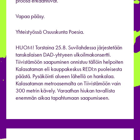
proosa erkaantuvat.
Vapaa pääsy.
Yhteistyössä Osuuskunta Poesia.
HUOM! Torstaina 25.8. Suvilahdessa järjestetään
tanskalaisen DAD-yhtyeen ulkoilmakonsertti.
Tiivistämöön saapuminen onnistuu tällöin helpoiten
Kalasataman eli kauppakeskus REDI:n puoleisesta
päästä. Pysäköinti alueen lähellä on hankalaa.
Kalasataman metroasemalta on Tiivistämöön vain
300 metrin kävely. Varaathan hiukan tavallista
enemmän aikaa tapahtumaan saapumiseen.