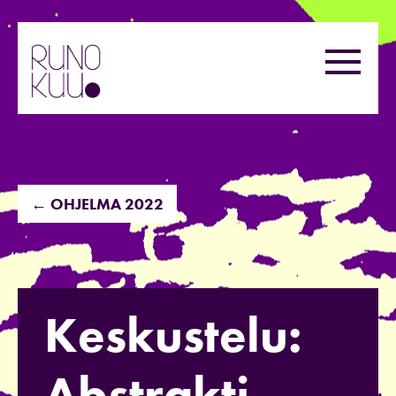
Hyppää
sisältöön
Valikk
← OHJELMA 2022
Keskustelu:
Abstrakti