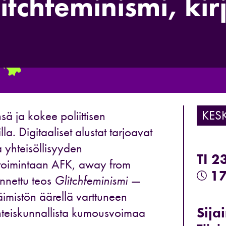
itchfeminismi, kirj
KES
ä ja kokee poliittisen
la. Digitaaliset alustat tarjoavat
a yhteisöllisyyden
TI 2
 toimintaan AFK, away from
17
nettu teos
Glitchfeminismi —
äimistön äärellä varttuneen
Sijai
yhteiskunnallista kumousvoimaa