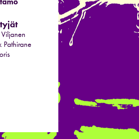
stämö
tyjät
 Viljanen
k Pathirane
oris