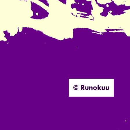
© Runokuu