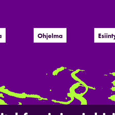
a
Ohjelma
Esiint