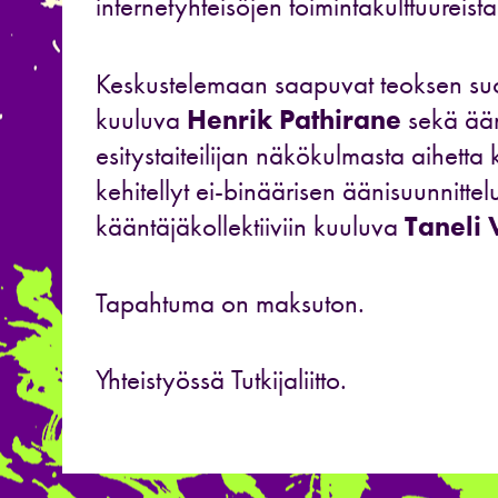
internetyhteisöjen toimintakulttuureista
Keskustelemaan saapuvat teoksen suo
kuuluva
Henrik Pathirane
sekä ään
esitystaiteilijan näkökulmasta aihetta 
kehitellyt ei-binäärisen äänisuunnittel
kääntäjäkollektiiviin kuuluva
Taneli 
Tapahtuma on maksuton.
Yhteistyössä Tutkijaliitto.