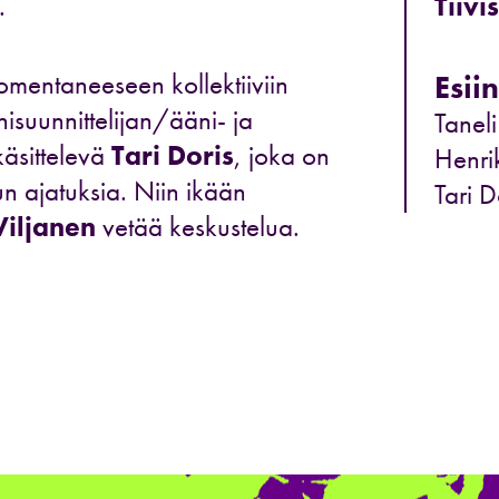
.
Tiivi
mentaneeseen kollektiiviin
Esiin
isuunnittelijan/ääni- ja
Taneli
käsittelevä
Tari Doris
, joka on
Henri
un ajatuksia. Niin ikään
Tari D
Viljanen
vetää keskustelua.