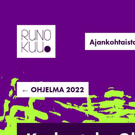
Hyppää
sisältöön
Ajankohtaist
← OHJELMA 2022