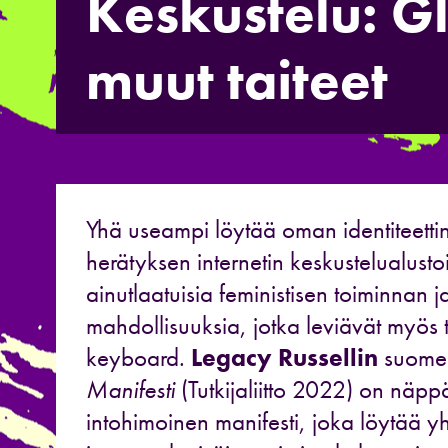
Keskustelu: Gl
muut taiteet
Yhä useampi löytää oman identiteettins
herätyksen internetin keskustelualustoil
ainutlaatuisia feministisen toiminnan j
mahdollisuuksia, jotka leviävät myös
keyboard.
Legacy Russellin
suomen
Manifesti
(Tutkijaliitto 2022) on näpp
intohimoinen manifesti, joka löytää 