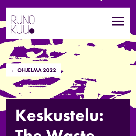
Hyppää
sisältöön
Valikk
← OHJELMA 2022
Keskustelu:
The Waste