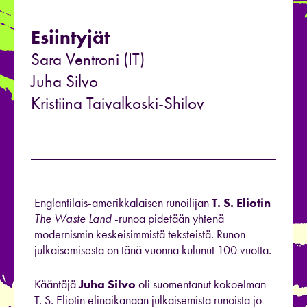
Esiintyjät
Sara Ventroni (IT)
Juha Silvo
Kristiina Taivalkoski-Shilov
Englantilais-amerikkalaisen runoilijan
T. S. Eliotin
The Waste Land
-runoa pidetään yhtenä
modernismin keskeisimmistä teksteistä. Runon
julkaisemisesta on tänä vuonna kulunut 100 vuotta.
Kääntäjä
Juha Silvo
oli suomentanut kokoelman
T. S.
Eliot
in elinaikanaan julkaisemista runoista jo