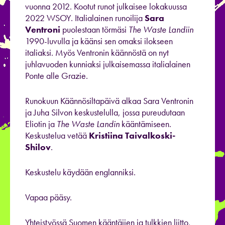
vuonna 2012. Kootut runot julkaisee lokakuussa
2022 WSOY. Italialainen runoilija
Sara
Ventroni
puolestaan törmäsi
The Waste Landiin
1990-luvulla ja käänsi sen omaksi ilokseen
italiaksi. Myös Ventronin käännöstä on nyt
juhlavuoden kunniaksi julkaisemassa italialainen
Ponte alle Grazie.
Runokuun Käännösiltapäivä alkaa Sara Ventronin
ja Juha Silvon keskustelulla, jossa pureudutaan
Eliotin ja
The Waste Landin
kääntämiseen.
Keskustelua vetää
Kristiina Taivalkoski-
Shilov
.
Keskustelu käydään englanniksi.
Vapaa pääsy.
Yhteistyössä Suomen kääntäjien ja tulkkien liitto,