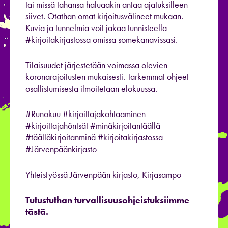
tai missä tahansa haluaakin antaa ajatuksilleen
siivet. Otathan omat kirjoitusvälineet mukaan.
Kuvia ja tunnelmia voit jakaa tunnisteella
#kirjoitakirjastossa omissa somekanavissasi.
Tilaisuudet järjestetään voimassa olevien
koronarajoitusten mukaisesti. Tarkemmat ohjeet
osallistumisesta ilmoitetaan elokuussa.
#Runokuu #kirjoittajakohtaaminen
#kirjoittajahöntsät #minäkirjoitantäällä
#täälläkirjoitanminä #kirjoitakirjastossa
#Järvenpäänkirjasto
Yhteistyössä Järvenpään kirjasto, Kirjasampo
Tutustuthan turvallisuusohjeistuksiimme
tästä.