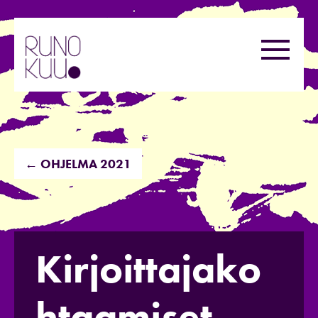
Hyppää
sisältöön
Valikk
← OHJELMA 2021
Kirjoittajako
htaamiset