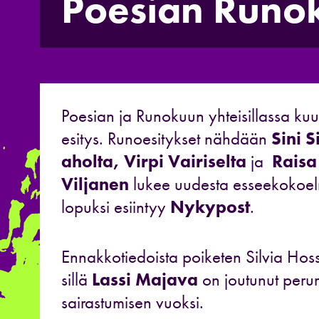
Poesian Runok
Poesian ja Runokuun yhteisillassa ku
esitys.
Runoesitykset nähdään
Sini S
aholta,
Virpi Vairiselta
ja
Raisa
Viljanen
lukee uudesta esseekokoe
lopuksi esiintyy
Nykypost
.
Ennakkotiedoista poiketen Silvia Hossei
sillä
Lassi Majava
on joutunut peru
sairastumisen vuoksi.