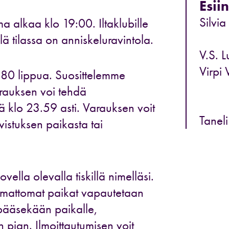
Esiin
Silvi
 alkaa klo 19:00. Iltaklubille
lä tilassa on anniskeluravintola.
V.S. 
Virpi 
n 80 lippua. Suosittelemme
auksen voi tehdä
klo 23.59 asti. Varauksen voit
Taneli
vistuksen paikasta tai
ovella olevalla tiskillä nimelläsi.
stamattomat paikat vapautetaan
pääsekään paikalle,
pian. Ilmoittautumisen voit