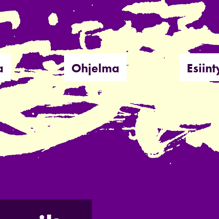
a
Ohjelma
Esiint