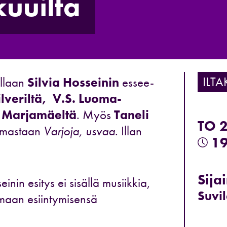
uuilta
ILTA
ullaan
Silvia Hosseinin
essee-
ilveriltä,
V.S. Luoma-
 Marjamäeltä
. Myös
Taneli
TO 
lmastaan
Varjoja, usvaa
. Illan
19
Sijai
nin esitys ei sisällä musiikkia,
Suvi
maan esiintymisensä