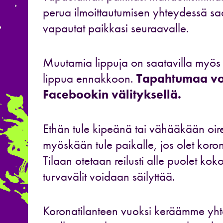
perua ilmoittautumisen yhteydessä saa
vapautat paikkasi seuraavalle.
Muutamia lippuja on saatavilla myös o
lippua ennakkoon.
Tapahtumaa voi
Facebookin välityksellä.
Ethän tule kipeänä tai vähääkään oi
myöskään tule paikalle, jos olet koron
Tilaan otetaan reilusti alle puolet koko 
turvavälit voidaan säilyttää.
Koronatilanteen vuoksi keräämme yht