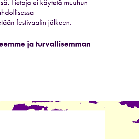
essä. Tietoja ei käytetä muuhun
hdollisessa
tään festivaalin jälkeen.
eseemme ja turvallisemman