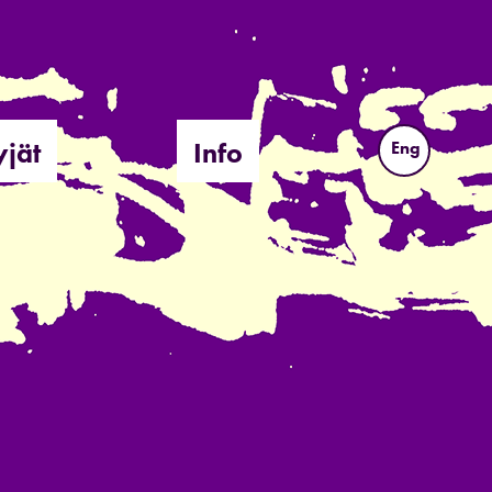
yjät
Info
Eng