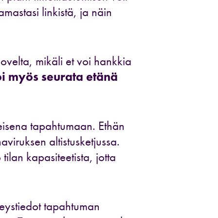
mastasi linkistä, ja näin
velta, mikäli et voi hankkia
 myös seurata etänä
reisena tapahtumaan. Ethän
aviruksen altistusketjussa.
tilan kapasiteetista, jotta
eystiedot tapahtuman