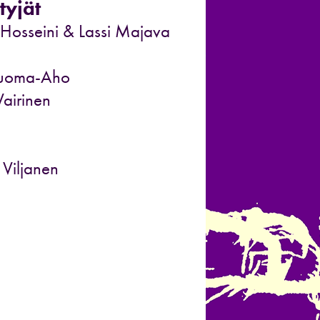
tyjät
a Hosseini & Lassi Majava
Luoma-Aho
Vairinen
 Viljanen