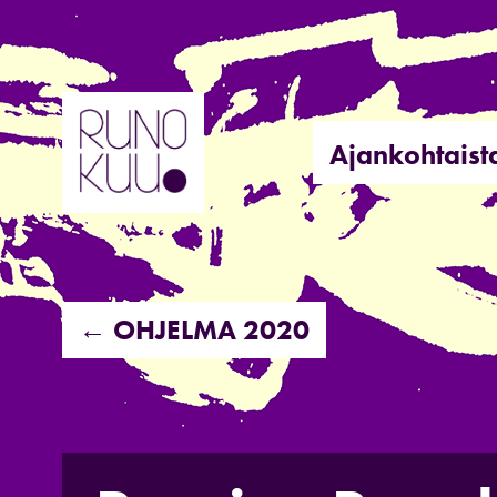
Hyppää
sisältöön
Ajankohtaist
← OHJELMA 2020