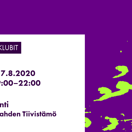
KLUBIT
27.8.2020
:00–22:00
nti
lahden Tiivistämö