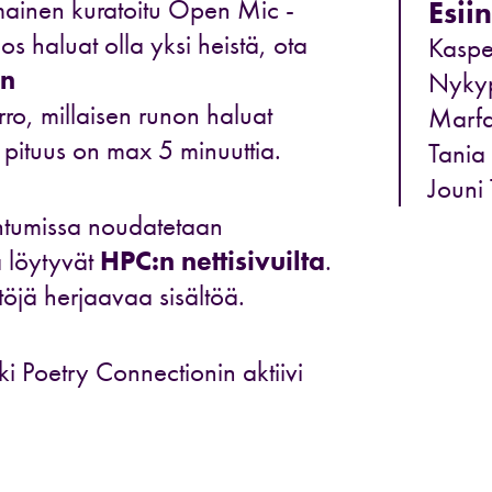
ainen kuratoitu Open Mic -
Esiin
Jos haluat olla yksi heistä, ota
Kaspe
en
Nyky
erro, millaisen runon haluat
Marfa
 pituus on max 5 minuuttia.
Tania
Jouni
ahtumissa noudatetaan
a löytyvät
HPC:n nettisivuilta
.
öjä herjaavaa sisältöä.
i Poetry Connectionin aktiivi