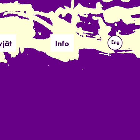
yjät
Info
Eng