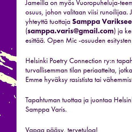
Jameilla on myös Vuoropuheluja-teem
osuus, johon valitaan viisi runoilijaa. 
yhteyttä tuottaja
Samppa Varikse
(
samppa.varis@gmail.com
) ja k
esittää. Open Mic -osuuden esitysten
Helsinki Poetry Connection ry:n tap
turvallisemman tilan periaatteita, jotk
Emme hyväksy rasistista tai vähemmist
Tapahtuman tuottaa ja juontaa Helsink
Samppa Varis.
Vapaa pääsy, tervetuloa!