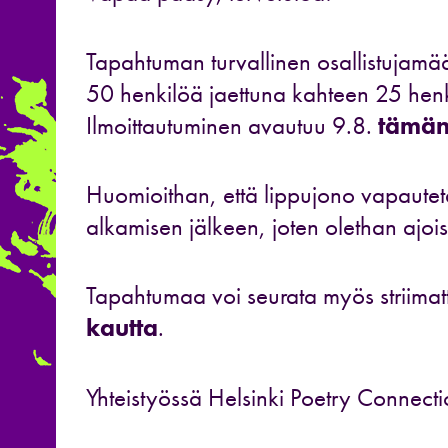
Tapahtuman turvallinen osallistujamää
50 henkilöä jaettuna kahteen 25 henki
Ilmoittautuminen avautuu 9.8.
tämän 
Huomioithan, että lippujono vapautetaa
alkamisen jälkeen, joten olethan ajois
Tapahtumaa voi seurata myös striima
kautta
.
Yhteistyössä Helsinki Poetry Connect