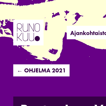
Hyppää
sisältöön
Ajankohtaist
← OHJELMA 2021