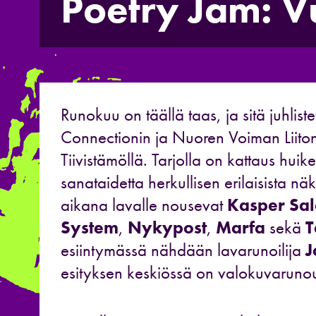
Poetry Jam: V
Runokuu on täällä taas, ja sitä juhlis
Connectionin ja Nuoren Voiman Liiton
Tiivistämöllä. Tarjolla on kattaus huike
sanataidetta herkullisen erilaisista näk
aikana lavalle nousevat
Kasper Sal
System
,
Nykypost
,
Marfa
sekä
T
esiintymässä nähdään lavarunoilija
J
esityksen keskiössä on valokuvaruno