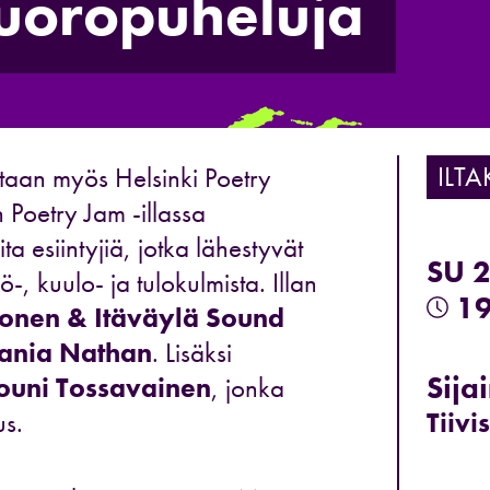
uoropuheluja
ILTA
tetaan myös Helsinki Poetry
 Poetry Jam -illassa
ita esiintyjiä, jotka lähestyvät
SU 
ö-, kuulo- ja tulokulmista. Illan
19
onen & Itäväylä Sound
ania Nathan
. Lisäksi
Sijai
ouni Tossavainen
, jonka
us.
Tiivi