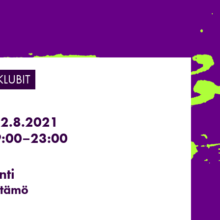
KLUBIT
22.8.2021
:00–23:00
nti
stämö