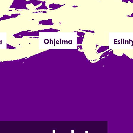
a
Ohjelma
Esiint