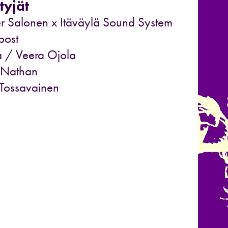
tyjät
r Salonen x Itäväylä Sound System
post
 / Veera Ojola
 Nathan
 Tossavainen