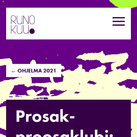
Hyppää
sisältöön
Valikk
← OHJELMA 2021
Prosak-
proosaklubi: