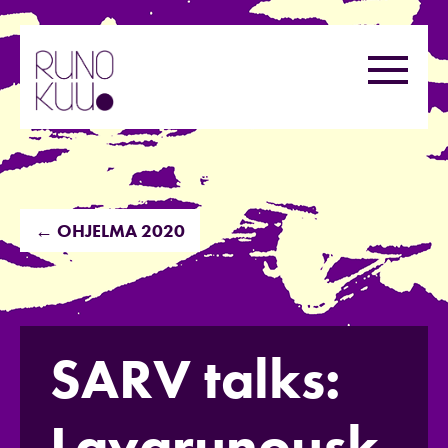
Hyppää
sisältöön
Valikk
← OHJELMA 2020
SARV talks:
Lavarunousk