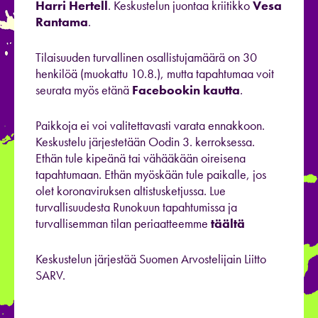
Harri Hertell
. Keskustelun juontaa kriitikko
Vesa
Rantama
.
Tilaisuuden turvallinen osallistujamäärä on 30
henkilöä (muokattu 10.8.), mutta tapahtumaa voit
seurata myös etänä
Facebookin kautta
.
Paikkoja ei voi valitettavasti varata ennakkoon.
Keskustelu järjestetään Oodin 3. kerroksessa.
Ethän tule kipeänä tai vähääkään oireisena
tapahtumaan. Ethän myöskään tule paikalle, jos
olet koronaviruksen altistusketjussa. Lue
turvallisuudesta Runokuun tapahtumissa ja
turvallisemman tilan periaatteemme
täältä
Keskustelun järjestää Suomen Arvostelijain Liitto
SARV.