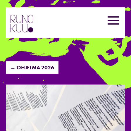
Hyppää
sisältöön
Valikk
← OHJELMA 2026