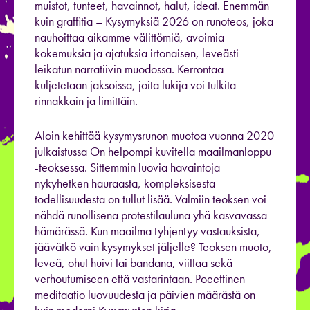
muistot, tunteet, havainnot, halut, ideat. Enemmän
kuin graffitia – Kysymyksiä 2026 on runoteos, joka
nauhoittaa aikamme välittömiä, avoimia
kokemuksia ja ajatuksia irtonaisen, leveästi
leikatun narratiivin muodossa. Kerrontaa
kuljetetaan jaksoissa, joita lukija voi tulkita
rinnakkain ja limittäin.
Aloin kehittää kysymysrunon muotoa vuonna 2020
julkaistussa On helpompi kuvitella maailmanloppu
-teoksessa. Sittemmin luovia havaintoja
nykyhetken hauraasta, kompleksisesta
todellisuudesta on tullut lisää. Valmiin teoksen voi
nähdä runollisena protestilauluna yhä kasvavassa
hämärässä. Kun maailma tyhjentyy vastauksista,
jäävätkö vain kysymykset jäljelle? Teoksen muoto,
leveä, ohut huivi tai bandana, viittaa sekä
verhoutumiseen että vastarintaan. Poeettinen
meditaatio luovuudesta ja päivien määrästä on