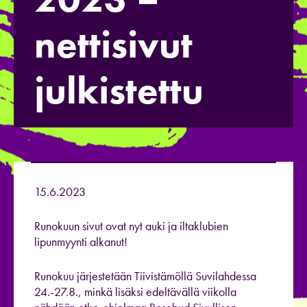
nettisivut
julkistettu
15.6.2023
Runokuun sivut ovat nyt auki ja iltaklubien
lipunmyynti alkanut!
Runokuu järjestetään Tiivistämöllä Suvilahdessa
24.-27.8., minkä lisäksi edeltävällä viikolla