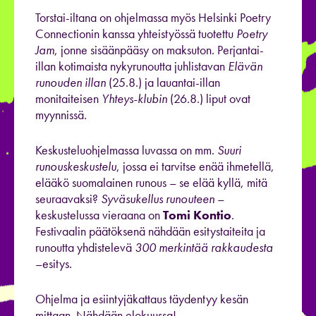
Torstai-iltana on ohjelmassa myös Helsinki Poetry
Connectionin kanssa yhteistyössä tuotettu
Poetry
Jam
, jonne sisäänpääsy on maksuton. Perjantai-
illan kotimaista nykyrunoutta juhlistavan
Elävän
runouden illan
(25.8.) ja lauantai-illan
monitaiteisen
Yhteys-klubin
(26.8.) liput ovat
myynnissä.
Keskusteluohjelmassa luvassa on mm.
Suuri
runouskeskustelu
, jossa ei tarvitse enää ihmetellä,
elääkö suomalainen runous – se elää kyllä, mitä
seuraavaksi?
Syväsukellus runouteen
–
keskustelussa vieraana on
Tomi Kontio
.
Festivaalin päätöksenä nähdään esitystaiteita ja
runoutta yhdistelevä
300 merkintää rakkaudesta
–esitys.
Ohjelma ja esiintyjäkattaus täydentyy kesän
mittaan. Nähdään elokuussa!