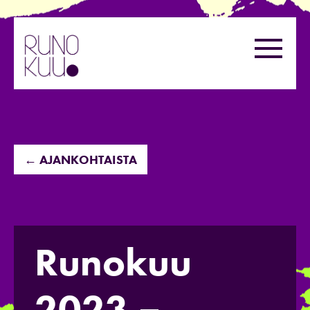
Hyppää
sisältöön
Valikk
← AJANKOHTAISTA
Runokuu
2023 –