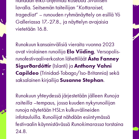
nähdään etko-ohjelmaa Rosebud Sivullisen
lavalla. Seitsemän taiteilijan ”
Kottaraiset,
tragediat
” – runouden ryhmänäyttely on esillä Yö
Galleriassa 17.-27.8., ja näyttelyn avajaisia
vietetään 16.8.
Runokuun kansainvälisiä vieraita vuonna 2023
ovat virolainen runoilija
Elo Viiding
, Versopolis-
runofestivaaliverkoston lähettiläät
Ásta Fanney
Sigurðardóttir
(Islanti) ja
Anthony Vahni
Capildeo
(Trinidad-Tobago/Iso-Britannia) sekä
saksalainen kirjailija
Susanne Stephan
.
Runokuun yhteydessä järjestetään jälleen
Runoja
raiteilla
–tempaus, jossa kuuden nykyrunoilijan
runoja näytetään HSL:n kulkuvälineiden
infotauluilla. Runoilijat nähdään esiintymässä
festivaalin käynnistävässä
Runokimarassa
torstaina
24.8.