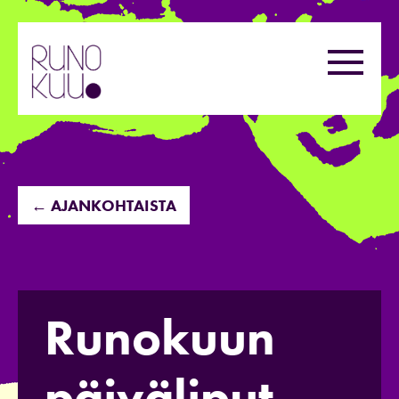
Hyppää
sisältöön
Valikk
← AJANKOHTAISTA
Runokuun
päiväliput