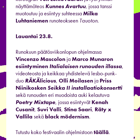
näyttämöteos
Kunnes Avartuu
, jossa tanssi
muotoutuu ja esiintyy suhteessa
Milka
Luhtaniemen
runoteokseen
Tauoton.
Lauantai 23.8.
Runokuun päätösviikonlopun ohjelmassa
Vincenzo Mascolon
ja
Marco Munaron
esiintyminen
Italialaisen runouden illassa
,
videoteosta ja keikkaa yhdistelevä lesbo-punk-
duo
RÄKÄlicious
,
Olli Moilasen
ja
Priss
Niinikosken
Seikka II installaatiokonsertti
sekä runouden eri muodoista auki kelautuva
Poetry Mixtape
, jossa esiintyvät
Kenah
Cusanit
,
Suvi Valli
,
Stina Saari
,
Räty x
Vallila
sekä
black mödernism
.
Tutustu koko festivaalin ohjelmistoon
täällä
.