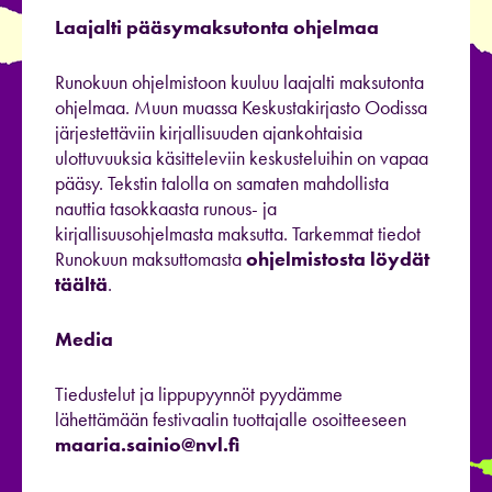
Laajalti pääsymaksutonta ohjelmaa
Runokuun ohjelmistoon kuuluu laajalti maksutonta
ohjelmaa. Muun muassa Keskustakirjasto Oodissa
järjestettäviin kirjallisuuden ajankohtaisia
ulottuvuuksia käsitteleviin keskusteluihin on vapaa
pääsy. Tekstin talolla on samaten mahdollista
nauttia tasokkaasta runous- ja
kirjallisuusohjelmasta maksutta. Tarkemmat tiedot
Runokuun maksuttomasta
ohjelmistosta löydät
täältä
.
Media
Tiedustelut ja lippupyynnöt pyydämme
lähettämään festivaalin tuottajalle osoitteeseen
maaria.sainio@nvl.fi