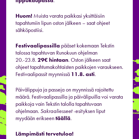
lippukaupassa
.
Huom!
Muista varata paikkasi yksittäisiin
tapahtumiin lipun oston jälkeen – saat ohjeet
sähköpostiisi.
Festivaalipassilla
pääset kokemaan Tekstin
talossa tapahtuvan Runokuun ohjelman
20.-23.8.
29€ hintaan
. Oston jälkeen saat
ohjeet tapahtumakohtaisten paikkojen varaukseen.
Festivaalipassit myynnissä
11.8. asti
.
Päivälippuja ja passeja on myynnissä rajoitettu
määrä. Festivaalipassilla ja päivälipuilla voi varata
paikkoja vain Tekstin talolla tapahtuvaan
ohjelmaan.
Sakraaliesseet
-esityksen liput
myydään erikseen
täällä
.
Lämpimästi tervetuloa!