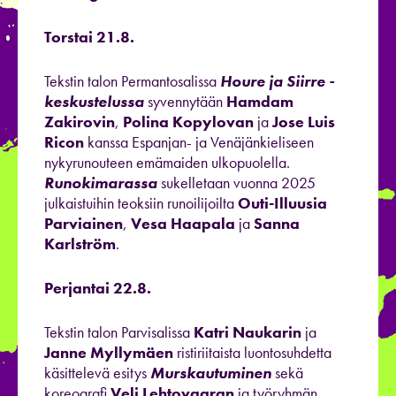
Torstai 21.8.
Tekstin talon Permantosalissa
Houre ja Siirre -
keskustelussa
syvennytään
Hamdam
Zakirovin
,
Polina Kopylovan
ja
Jose Luis
Ricon
kanssa
Espanjan- ja Venäjänkieliseen
nykyrunouteen emämaiden ulkopuolella.
Runokimarassa
sukelletaan vuonna 2025
julkaistuihin teoksiin runoilijoilta
Outi-Illuusia
Parviainen
,
Vesa Haapala
ja
Sanna
Karlström
.
Perjantai 22.8.
Tekstin talon Parvisalissa
Katri Naukarin
ja
Janne Myllymäen
ristiriitaista luontosuhdetta
käsittelevä esitys
Murskautuminen
sekä
koreografi
Veli Lehtovaaran
ja työryhmän