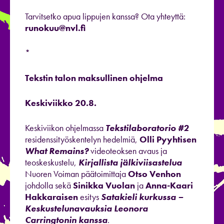
Tarvitsetko apua lippujen kanssa? Ota yhteyttä:
runokuu@nvl.fi
*
Tekstin talon maksullinen ohjelma
Keskiviikko 20.8.
Keskiviikon ohjelmassa
Tekstilaboratorio #2
residenssityöskentelyn hedelmiä,
Olli Pyyhtisen
What Remains?
videoteoksen avaus ja
teoskeskustelu,
Kirjallista jälkiviisastelua
Nuoren Voiman päätoimittaja
Otso Venhon
johdolla sekä
Sinikka Vuolan
ja
Anna-Kaari
Hakkaraisen
esitys
Satakieli kurkussa –
Keskustelunavauksia Leonora
Carringtonin kanssa
.