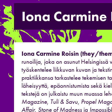
Iona Carmine 
Iona Carmine Roisin (they/the
runoilija, joka on asunut Helsingiss
työskentelee liikkuvan kuvan ja tekstin
praktiikkansa tarkastelee tekemisen ta
läheisyyttä, epäonnistumista sekä kiel
tekstejä on julkaistu muun muassa le
Magazine
,
Tuli & Savu
,
Propel Maga
Affair
,
Stone of Madness
ja
Impossib