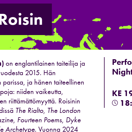
Roisin
Perf
m)
on englantilainen taiteilija ja
Nigh
ä vuodesta 2015. Hän
 parissa, ja hänen taiteellinen
poja: niiden vaikeutta,
KE 1
en riittämättömyyttä. Roisinin
18
hdissä
The Rialto
,
The London
zine
,
Fourteen Poems
,
Dyke
le Archetype
. Vuonna 2024