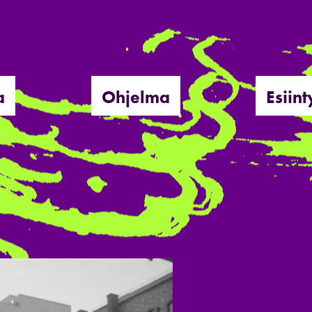
a
Ohjelma
Esiint