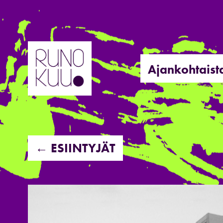
Hyppää
sisältöön
Ajankohtaist
← ESIINTYJÄT