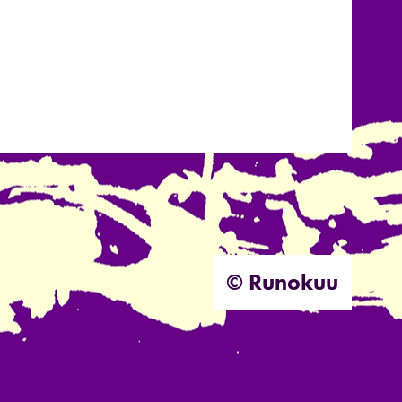
© Runokuu