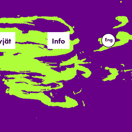
yjät
Info
Eng