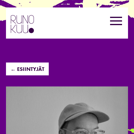
Hyppää
sisältöön
Valikk
← ESIINTYJÄT