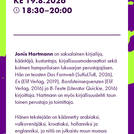
KE 19.8.2026
18:30–20:00
Jonis Hartmann
on saksalainen kirjailija,
kääntäjä, kustantaja, kirjallisuusmoderaattori sekä
kolmen hampurilaisen lukusarjan perustajajäsen.
Hän on teosten
Das Farnweh
(SuKuLTuR, 2026),
Ex
(Elif Verlag, 2019),
Bordsteinsequenzen
(Elif
Verlag, 2016) ja
B-Texte
(Literatur Quickie, 2016)
kirjoittaja. Hartmann on myös kirjallisuuslehti
taun
toinen perustaja ja toimittaja.
Hänen tekstejään on käännetty arabiaksi,
valkovenäjäksi, kroatiaksi, hollanniksi ja
englanniksi, ja niitä on julkaistu muun muassa