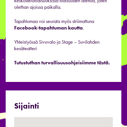
keskustelutilaisuuksissa tilaisuuden alettua, joten
olethan ajoissa paikalla.
Tapahtumaa voi seurata myös striimattuna
Facebook-tapahtuman kautta
.
Yhteistyössä Sivuvalo ja Stage – Suvilahden
kesäteatteri
Tutustuthan turvallisuusohjeisiimme tästä.
Sijainti