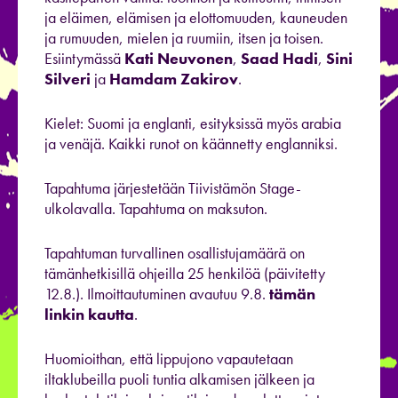
ja eläimen, elämisen ja elottomuuden, kauneuden
ja rumuuden, mielen ja ruumiin, itsen ja toisen.
Esiintymässä
Kati Neuvonen
,
Saad Hadi
,
Sini
Silveri
ja
Hamdam Zakirov
.
Kielet: Suomi ja englanti, esityksissä myös arabia
ja venäjä. Kaikki runot on käännetty englanniksi.
Tapahtuma järjestetään Tiivistämön Stage-
ulkolavalla. Tapahtuma on maksuton.
Tapahtuman turvallinen osallistujamäärä on
tämänhetkisillä ohjeilla 25 henkilöä (päivitetty
12.8.). Ilmoittautuminen avautuu 9.8.
tämän
linkin kautta
.
Huomioithan, että lippujono vapautetaan
iltaklubeilla puoli tuntia alkamisen jälkeen ja