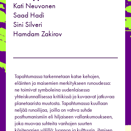
Kati Neuvonen
Saad Hadi
Sini Silveri
Hamdam Zakirov
Tapahtumassa tarkennetaan katse kehojen,
eläinten ja maisemien merkitykseen runoudessa:
ne toimivat symboleina uudenlaisessa
yhteiskunnallisessa kritiikissä ja kuvaavat jatkuvaa
planetaarista muutosta. Tapahtumassa kuullaan
neljää runoilijaa, joilla on vahva suhde
posthumanismiin eli hiljaiseen vallankumoukseen,
joka muovaa suhteita vanhojen suurten
käsiteparien välillä: luonnon ja kulttuurin, ihmisen