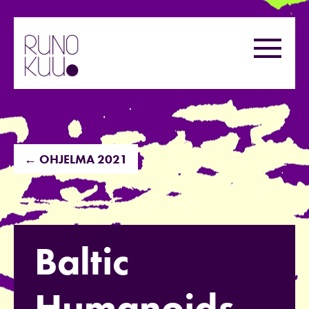
Hyppää
sisältöön
Valikk
← OHJELMA 2021
Baltic
Humanoids