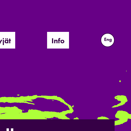
yjät
Info
Eng