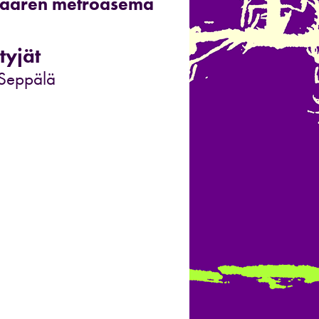
aaren metroasema
tyjät
 Seppälä