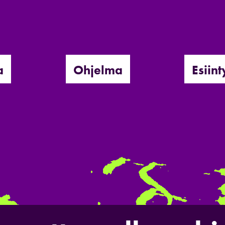
a
Ohjelma
Esiint