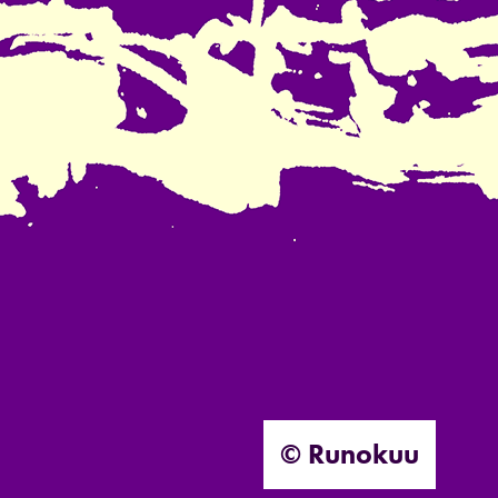
© Runokuu