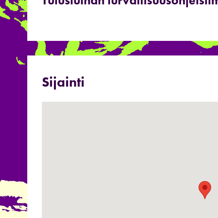
Tutustuthan turvallisuusohjeisii
Sijainti