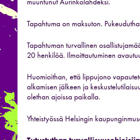
muuntunut Aurinkolahdeksi.
Tapahtuma on maksuton. Pukeuduthan 
Tapahtuman turvallinen osallistujamää
20 henkilöä. Ilmoittautuminen avautu
Huomioithan, että lippujono vapautetaa
alkamisen jälkeen ja keskustelutilaisuu
olethan ajoissa paikalla.
Yhteistyössä Helsingin kaupunginmus