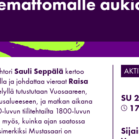
emattomalle aukio
AKTI
htori
Sauli Seppälä
kertoo
lla ja johdattaa vieraat
Raisa
elyllä tutustutaan Vuosaareen,
SU 
tusalueeseen, ja matkan aikana
17
-luvun tiilitehtailta 1800-luvun
n myös, kuinka ajan saatossa
Sijai
esimerkiksi Mustasaari on