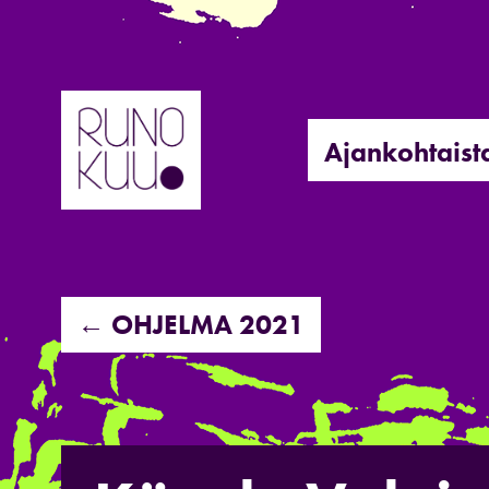
Hyppää
sisältöön
Ajankohtaist
← OHJELMA 2021