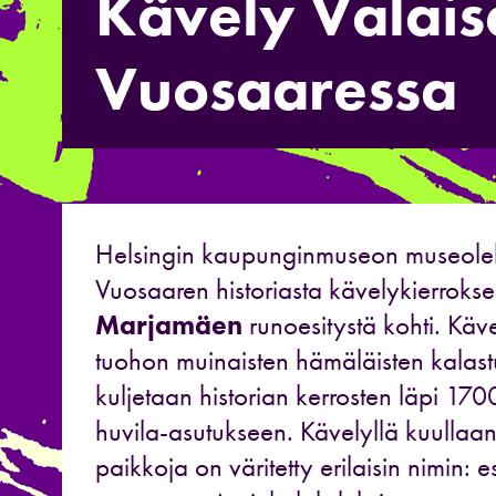
Kävely Valais
Vuosaaressa
Helsingin kaupunginmuseon museole
Vuosaaren historiasta kävelykierrokse
Marjamäen
runoesitystä kohti. Käv
tuohon muinaisten hämäläisten kalas
kuljetaan historian kerrosten läpi 1700
huvila-asutukseen. Kävelyllä kuullaa
paikkoja on väritetty erilaisin nimin: 