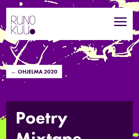
Hyppää
sisältöön
Valikk
← OHJELMA 2020
Poetry
Mixtape