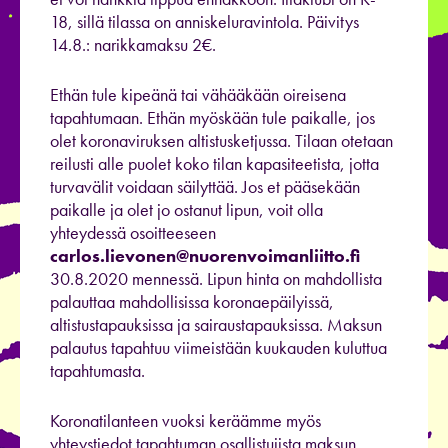
18, sillä tilassa on anniskeluravintola. Päivitys
14.8.: narikkamaksu 2€.
Ethän tule kipeänä tai vähääkään oireisena
tapahtumaan. Ethän myöskään tule paikalle, jos
olet koronaviruksen altistusketjussa. Tilaan otetaan
reilusti alle puolet koko tilan kapasiteetista, jotta
turvavälit voidaan säilyttää. Jos et pääsekään
paikalle ja olet jo ostanut lipun, voit olla
yhteydessä osoitteeseen
carlos.lievonen@nuorenvoimanliitto.fi
30.8.2020 mennessä. Lipun hinta on mahdollista
palauttaa mahdollisissa koronaepäilyissä,
altistustapauksissa ja sairaustapauksissa. Maksun
palautus tapahtuu viimeistään kuukauden kuluttua
tapahtumasta.
Koronatilanteen vuoksi keräämme myös
yhteystiedot tapahtuman osallistujista maksun