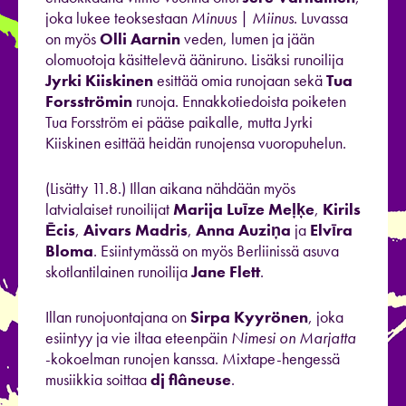
joka lukee teoksestaan
Minuus | Miinus
. Luvassa
on myös
Olli Aarnin
veden, lumen ja jään
olomuotoja käsittelevä ääniruno. Lisäksi runoilija
Jyrki Kiiskinen
esittää omia runojaan sekä
Tua
Forsströmin
runoja. Ennakkotiedoista poiketen
Tua Forsström ei pääse paikalle, mutta Jyrki
Kiiskinen esittää heidän runojensa vuoropuhelun.
(Lisätty 11.8.) Illan aikana nähdään myös
latvialaiset runoilijat
Marija Luīze Meļķe
,
Kirils
Ēcis
,
Aivars Madris
,
Anna Auziņa
ja
Elvīra
Bloma
. Esiintymässä on myös Berliinissä asuva
skotlantilainen runoilija
Jane Flett
.
Illan runojuontajana on
Sirpa Kyyrönen
, joka
esiintyy ja vie iltaa eteenpäin
Nimesi on Marjatta
-kokoelman runojen kanssa. Mixtape-hengessä
musiikkia soittaa
dj flâneuse
.