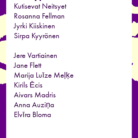
Kutisevat Neitsyet
Rosanna Fellman
Jyrki Kiiskinen
Sirpa Kyyrönen
Jere Vartiainen
Jane Flett
Marija Luīze Meļķe
Kirils Ēcis
Aivars Madris
Anna Auziņa
Elvīra Bloma