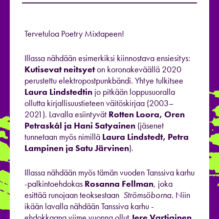
Tervetuloa Poetry Mixtapeen!
Illassa nähdään esimerkiksi kiinnostava ensiesitys:
Kutisevat
neitsyet
on koronakeväällä 2020
perustettu elektropostpunkbändi. Yhtye tulkitsee
Laura
Lindstedtin
jo pitkään loppusuoralla
ollutta kirjallisuustieteen väitöskirjaa (2003–
2021). Lavalla esiintyvät
Rotten Loora, Oren
Petraskål ja Hani Satyainen
(jäsenet
tunnetaan myös nimillä
Laura Lindstedt, Petra
Lampinen ja Satu Järvinen
).
Illassa nähdään myös tämän vuoden Tanssiva karhu
-palkintoehdokas
Rosanna Fellman
, joka
esittää runojaan teoksestaan
Strömsöborna.
Niin
ikään lavalla nähdään Tanssiva karhu -
ehdokkaana viime vuonna ollut
Jere Vartiainen
,