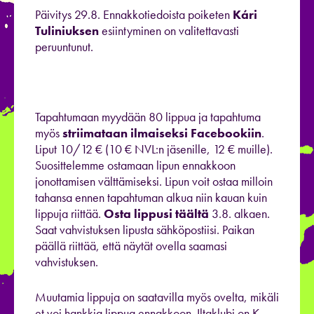
Päivitys 29.8. Ennakkotiedoista poiketen
Kári
Tuliniuksen
esiintyminen on valitettavasti
peruuntunut.
Tapahtumaan myydään 80 lippua ja tapahtuma
myös
striimataan ilmaiseksi Facebookiin
.
Liput 10/12 € (10 € NVL:n jäsenille, 12 € muille).
Suosittelemme ostamaan lipun ennakkoon
jonottamisen välttämiseksi. Lipun voit ostaa milloin
tahansa ennen tapahtuman alkua niin kauan kuin
lippuja riittää.
Osta lippusi täältä
3.8. alkaen.
Saat vahvistuksen lipusta sähköpostiisi. Paikan
päällä riittää, että näytät ovella saamasi
vahvistuksen.
Muutamia lippuja on saatavilla myös ovelta, mikäli
et voi hankkia lippua ennakkoon. Iltaklubi on K-