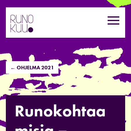
Hyppää
sisältöön
Valikk
← OHJELMA 2021
Runokohtaa
misia –