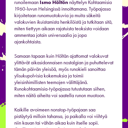
runoilemaan
Ismo Höltön
näyttelyn Kohtaamisia
1960-luvun Helsingissä innoittamana. Työpajassa
kirjoitetaan runomuotokuvia ja muita säkeitä
valokuvien ikuistamista henkilöistä ja tutkitaan sitä,
miten tiettyyn aikaan rajatuista teoksista voidaan
ammentaa jotain universaalia ja jopa
ajankohtaista.
Samaan tapaan kuin Höltän ajattomat valokuvat
ylittävät aikasidonnaisen nostalgian ja puhuttelevat
tämän päivän yleisöä, myös runokieli sanoittaa
ylisukupolvisia kokemuksia ja toimii
yleisinhimillisten teemojen välittäjänä.
Runokohtaamisia-työpajassa tutustutaan siihen,
miten näitä aiheita voi saatella runon muotoon.
Kaikille avoimeen nonstop-työpajaan saa
pistäytyä milloin tahansa, ja paikalla voi viihtyä
niin kauan tai vähän aikaa kuin itselle sopii.