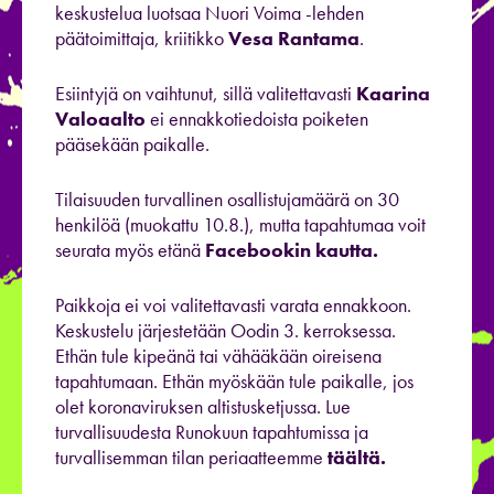
keskustelua luotsaa Nuori Voima -lehden
päätoimittaja, kriitikko
Vesa Rantama
.
Esiintyjä on vaihtunut, sillä valitettavasti
Kaarina
Valoaalto
ei ennakkotiedoista poiketen
pääsekään paikalle.
Tilaisuuden turvallinen osallistujamäärä on 30
henkilöä (muokattu 10.8.), mutta tapahtumaa voit
seurata myös etänä
Facebookin kautta.
Paikkoja ei voi valitettavasti varata ennakkoon.
Keskustelu järjestetään Oodin 3. kerroksessa.
Ethän tule kipeänä tai vähääkään oireisena
tapahtumaan. Ethän myöskään tule paikalle, jos
olet koronaviruksen altistusketjussa. Lue
turvallisuudesta Runokuun tapahtumissa ja
turvallisemman tilan periaatteemme
täältä.