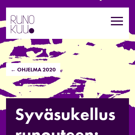
Hyppää
sisältöön
Valikk
← OHJELMA 2020
Syväsukellus
runouteen: